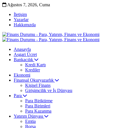
Ağustos 7, 2026, Cuma
İletişim
Yazarlar
Hakkımızda
Anasayfa
Asgari Ücret
Bankacılık
Kredi Kartı
Krediler
Ekonomi
Finansal Okuryazarlık
Kişisel Finans
Girişimcilik ve İş Dünyası
Para
Para Biriktirme
Para Birimleri
Para Kazanma
Yatırım Dünyası
Emtia
Borsa