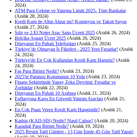
2024)
ATM Para Çekme ve Yatırma Limiti 2025- Tüm Bankalar
(Aralık 28, 2024)
Kredi Kartı ile Altın Alınır mı? Komisyon ve Taksit Sayısı
(Aralık 27, 2024)
Sıfır ve 2.El Noter Araç Satış Ücreti 2025
(Aralık 26, 2024)
Belçika Asgari Ücret 2025
(Aralık 26, 2024)
Dünyanın En Pahalı Telefonları
(Aralık 25, 2024)
Türkiye’de Olmayan İş Fikirleri - 2025 Yeni Fırsatlar!
(Aralık
24, 2024)
Türkiye'de En Çok Kullanılan Kredi Kartı Hangisi?
(Aralık
24, 2024)
Fas Para Birimi Nedir?
(Aralık 23, 2024)
2025'te Paranızı Korumanın 10 Yolu
(Aralık 23, 2024)
Finans Sektöründe Yapay Zeka Devrimi: Fırsatlar ve
Zorluklar
(Aralık 22, 2024)
Dünyanın En Pahalı 10 Arabası
(Aralık 21, 2024)
Enflasyona Karşı En Güvenli Yatırım Araçları
(Aralık 21,
2024)
En Çok Puan Veren Kredi Kartı Hangisidir?
(Aralık 21,
2024)
Kadsis (KAD-SİS) Nedir? Nasıl Çalışır?
(Aralık 20, 2024)
Karadağ Para Birimi Nedir?
(Aralık 19, 2024)
2025 Resmi Tatil Günleri - 13 Gün İzinle 45 Gün Tatil Yapın!