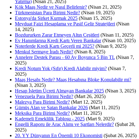
Yatırma)
(Nisan 21, 2025)
Kök Maaş Nedir ve Nasıl Belirlenir?
(Nisan 21, 2025)
Türkmenistan Para Birimi Nedir?
(Nisan 19, 2025)
Estonya'da Şirket Kurmak 2025
(Nisan 15, 2025)
Mevduat Faizi Hesaplama ve Pasif Gelir Stratejileri
(Nisan
14, 2025)
Bozdururken Zarar Etmeyen Altın Çeşitleri
(Nisan 11, 2025)
Ev Hanımlarına Kredi Kartı Veren Bankalar
(Nisan 10, 2025)
Noterlerde Kredi Kartı Geçerli mi 2025?
(Nisan 9, 2025)
Menkul Sermaye İradı Nedir?
(Nisan 8, 2025)
Annelere Destek Parası - 60 Ay Boyunca 5 Bin TL
(Nisan 7,
2025)
Kredi Notum Yok (Sıfır) Kredi Alabilir miyim?
(Nisan 7,
2025)
Maaş Hesabı Nedir? Maaş Hesabına Bloke Konulabilir mi?
(Nisan 3, 2025)
Hesap İşletim Ücreti Almayan Bankalar 2025
(Nisan 3, 2025)
Venezuela Para Birimi Nedir?
(Mart 26, 2025)
Malezya Para Birimi Nedir?
(Mart 12, 2025)
Gümüş Alan ve Satan Bankalar 2026
(Mart 11, 2025)
Meksika Para Birimi Nedir?
(Mart 11, 2025)
Kademeli Emeklilik Tablosu - 2025
(Mart 9, 2025)
Engelli Raporu ile Araç Alımı ve Şartları Nelerdir?
(Şubat 28,
2025)
20. YY Dünyanın En Önemli 10 Ekonomisti
(Şubat 26, 2025)