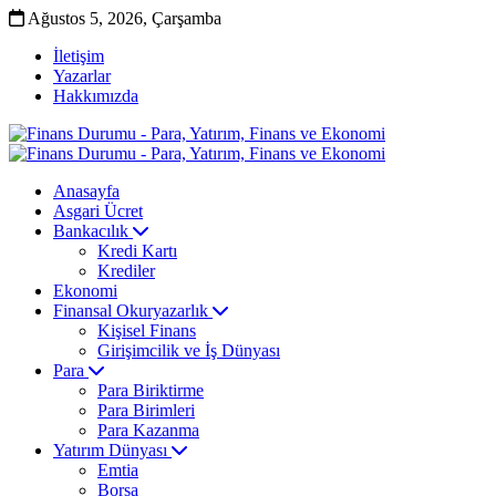
Ağustos 5, 2026, Çarşamba
İletişim
Yazarlar
Hakkımızda
Anasayfa
Asgari Ücret
Bankacılık
Kredi Kartı
Krediler
Ekonomi
Finansal Okuryazarlık
Kişisel Finans
Girişimcilik ve İş Dünyası
Para
Para Biriktirme
Para Birimleri
Para Kazanma
Yatırım Dünyası
Emtia
Borsa