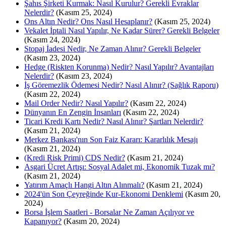
Şahıs Şirketi Kurmak: Nasıl Kurulur? Gerekli Evraklar
Nelerdir?
(Kasım 25, 2024)
Ons Altın Nedir? Ons Nasıl Hesaplanır?
(Kasım 25, 2024)
Vekalet İptali Nasıl Yapılır, Ne Kadar Sürer? Gerekli Belgeler
(Kasım 24, 2024)
Stopaj İadesi Nedir, Ne Zaman Alınır? Gerekli Belgeler
(Kasım 23, 2024)
Hedge (Riskten Korunma) Nedir? Nasıl Yapılır? Avantajları
Nelerdir?
(Kasım 23, 2024)
İş Göremezlik Ödemesi Nedir? Nasıl Alınır? (Sağlık Raporu)
(Kasım 22, 2024)
Mail Order Nedir? Nasıl Yapılır?
(Kasım 22, 2024)
Dünyanın En Zengin İnsanları
(Kasım 22, 2024)
Ticari Kredi Kartı Nedir? Nasıl Alınır? Şartları Nelerdir?
(Kasım 21, 2024)
Merkez Bankası'nın Son Faiz Kararı: Kararlılık Mesajı
(Kasım 21, 2024)
(Kredi Risk Primi) CDS Nedir?
(Kasım 21, 2024)
Asgari Ücret Artışı: Sosyal Adalet mi, Ekonomik Tuzak mı?
(Kasım 21, 2024)
Yatırım Amaçlı Hangi Altın Alınmalı?
(Kasım 21, 2024)
2024'ün Son Çeyreğinde Kur-Ekonomi Denklemi
(Kasım 20,
2024)
Borsa İşlem Saatleri - Borsalar Ne Zaman Açılıyor ve
Kapanıyor?
(Kasım 20, 2024)