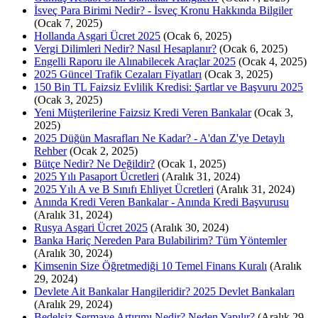
İsveç Para Birimi Nedir? - İsveç Kronu Hakkında Bilgiler
(Ocak 7, 2025)
Hollanda Asgari Ücret 2025
(Ocak 6, 2025)
Vergi Dilimleri Nedir? Nasıl Hesaplanır?
(Ocak 6, 2025)
Engelli Raporu ile Alınabilecek Araçlar 2025
(Ocak 4, 2025)
2025 Güncel Trafik Cezaları Fiyatları
(Ocak 3, 2025)
150 Bin TL Faizsiz Evlilik Kredisi: Şartlar ve Başvuru 2025
(Ocak 3, 2025)
Yeni Müşterilerine Faizsiz Kredi Veren Bankalar
(Ocak 3,
2025)
2025 Düğün Masrafları Ne Kadar? - A'dan Z'ye Detaylı
Rehber
(Ocak 2, 2025)
Bütçe Nedir? Ne Değildir?
(Ocak 1, 2025)
2025 Yılı Pasaport Ücretleri
(Aralık 31, 2024)
2025 Yılı A ve B Sınıfı Ehliyet Ücretleri
(Aralık 31, 2024)
Anında Kredi Veren Bankalar - Anında Kredi Başvurusu
(Aralık 31, 2024)
Rusya Asgari Ücret 2025
(Aralık 30, 2024)
Banka Hariç Nereden Para Bulabilirim? Tüm Yöntemler
(Aralık 30, 2024)
Kimsenin Size Öğretmediği 10 Temel Finans Kuralı
(Aralık
29, 2024)
Devlete Ait Bankalar Hangileridir? 2025 Devlet Bankaları
(Aralık 29, 2024)
Bedelsiz Sermaye Artırımı Nedir? Neden Yapılır?
(Aralık 29,