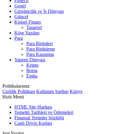
Fintech
Genel
Girişimcilik ve İş Dünyası
Güncel
Kişisel Finans
Tasarruf
Köşe Yazıları
Para
Para Birimleri
Para Biriktirme
Para Kazanma
Yatırım Dünyası
Kripto
Borsa
Emtia
Politikalarımız
Gizlilik Politikası
Kullanım Şartları
Künye
Hızlı Menü
HTML Site Haritası
Temettü Tarihleri ve Ödemeleri
Finansal Terimler Sözlüğü
Canlı Döviz Kurları
Son Yazılar