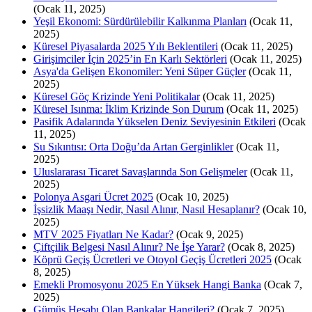
(Ocak 11, 2025)
Yeşil Ekonomi: Sürdürülebilir Kalkınma Planları
(Ocak 11,
2025)
Küresel Piyasalarda 2025 Yılı Beklentileri
(Ocak 11, 2025)
Girişimciler İçin 2025’in En Karlı Sektörleri
(Ocak 11, 2025)
Asya'da Gelişen Ekonomiler: Yeni Süper Güçler
(Ocak 11,
2025)
Küresel Göç Krizinde Yeni Politikalar
(Ocak 11, 2025)
Küresel Isınma: İklim Krizinde Son Durum
(Ocak 11, 2025)
Pasifik Adalarında Yükselen Deniz Seviyesinin Etkileri
(Ocak
11, 2025)
Su Sıkıntısı: Orta Doğu’da Artan Gerginlikler
(Ocak 11,
2025)
Uluslararası Ticaret Savaşlarında Son Gelişmeler
(Ocak 11,
2025)
Polonya Asgari Ücret 2025
(Ocak 10, 2025)
İşsizlik Maaşı Nedir, Nasıl Alınır, Nasıl Hesaplanır?
(Ocak 10,
2025)
MTV 2025 Fiyatları Ne Kadar?
(Ocak 9, 2025)
Çiftçilik Belgesi Nasıl Alınır? Ne İşe Yarar?
(Ocak 8, 2025)
Köprü Geçiş Ücretleri ve Otoyol Geçiş Ücretleri 2025
(Ocak
8, 2025)
Emekli Promosyonu 2025 En Yüksek Hangi Banka
(Ocak 7,
2025)
Gümüş Hesabı Olan Bankalar Hangileri?
(Ocak 7, 2025)