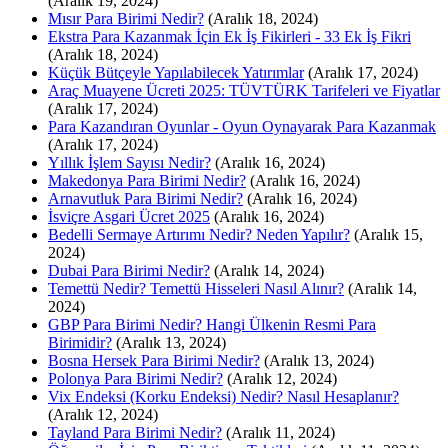
(Aralık 19, 2024)
Mısır Para Birimi Nedir?
(Aralık 18, 2024)
Ekstra Para Kazanmak İçin Ek İş Fikirleri - 33 Ek İş Fikri
(Aralık 18, 2024)
Küçük Bütçeyle Yapılabilecek Yatırımlar
(Aralık 17, 2024)
Araç Muayene Ücreti 2025: TÜVTÜRK Tarifeleri ve Fiyatlar
(Aralık 17, 2024)
Para Kazandıran Oyunlar - Oyun Oynayarak Para Kazanmak
(Aralık 17, 2024)
Yıllık İşlem Sayısı Nedir?
(Aralık 16, 2024)
Makedonya Para Birimi Nedir?
(Aralık 16, 2024)
Arnavutluk Para Birimi Nedir?
(Aralık 16, 2024)
İsviçre Asgari Ücret 2025
(Aralık 16, 2024)
Bedelli Sermaye Artırımı Nedir? Neden Yapılır?
(Aralık 15,
2024)
Dubai Para Birimi Nedir?
(Aralık 14, 2024)
Temettü Nedir? Temettü Hisseleri Nasıl Alınır?
(Aralık 14,
2024)
GBP Para Birimi Nedir? Hangi Ülkenin Resmi Para
Birimidir?
(Aralık 13, 2024)
Bosna Hersek Para Birimi Nedir?
(Aralık 13, 2024)
Polonya Para Birimi Nedir?
(Aralık 12, 2024)
Vix Endeksi (Korku Endeksi) Nedir? Nasıl Hesaplanır?
(Aralık 12, 2024)
Tayland Para Birimi Nedir?
(Aralık 11, 2024)