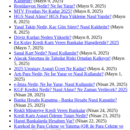
Kaldırılır?
(Mayıs 9, 2025)
Regülasyon Nedir? Ne İşe Yarar?
(Mayıs 9, 2025)
MTV Fiyatları Ne Kadar 2025?
(Mayıs 8, 2025)
HGS Nasıl Alınır? HGS Para Yükleme Nasıl Yapılır?
(Mayıs
8, 2025)
Yasal Takip Nedir, Kaç Gün Sürer? Nasıl Kaldırılır?
(Mayıs
8, 2025)
Döviz Kurları Neden Yükselir?
(Mayıs 8, 2025)
En Kolay Kredi Kartı Veren Bankalar Hangileridir? 2025
(Mayıs 7, 2025)
Sanal Kart Nedir? Nasıl Kullanılır?
(Mayıs 6, 2025)
Alacak Sigortası ile Tahsilat Riski Ortadan Kalkıyor!
(Mayıs
5, 2025)
2025 Uruguay Asgari Ücret Ne Kadar?
(Mayıs 4, 2025)
Artı Para Nedir, Ne İşe Yarar ve Nasıl Kullanılır?
(Mayıs 1,
2025)
e-İmza Nedir, Ne İşe Yarar, Nasıl Kullanılır?
(Nisan 29, 2025)
KGF Kredisi Nedir? Nasıl Alınır? Ne Zaman Verilecek? 2025
(Nisan 28, 2025)
Banka Hesabı Kapatma - Banka Hesabı Nasıl Kapatılır?
(Nisan 25, 2025)
Riskli Müşteriye Kredi Veren Bankalar
(Nisan 24, 2025)
Kredi Kartı Asgari Ödeme Tutarı Nedir?
(Nisan 23, 2025)
Hangi Bankalarda Hesabım Var?
(Nisan 22, 2025)
Karekod ile Para Çekme ve Yatırma (QR ile Para Çekme ve