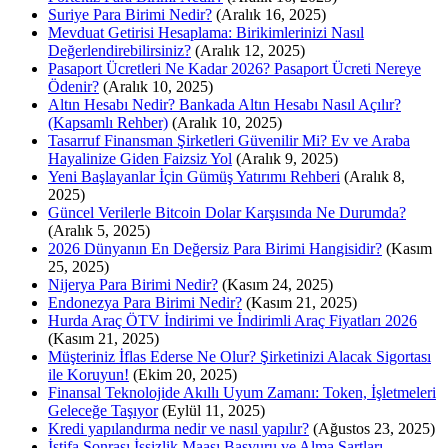
Suriye Para Birimi Nedir?
(Aralık 16, 2025)
Mevduat Getirisi Hesaplama: Birikimlerinizi Nasıl
Değerlendirebilirsiniz?
(Aralık 12, 2025)
Pasaport Ücretleri Ne Kadar 2026? Pasaport Ücreti Nereye
Ödenir?
(Aralık 10, 2025)
Altın Hesabı Nedir? Bankada Altın Hesabı Nasıl Açılır?
(Kapsamlı Rehber)
(Aralık 10, 2025)
Tasarruf Finansman Şirketleri Güvenilir Mi? Ev ve Araba
Hayalinize Giden Faizsiz Yol
(Aralık 9, 2025)
Yeni Başlayanlar İçin Gümüş Yatırımı Rehberi
(Aralık 8,
2025)
Güncel Verilerle Bitcoin Dolar Karşısında Ne Durumda?
(Aralık 5, 2025)
2026 Dünyanın En Değersiz Para Birimi Hangisidir?
(Kasım
25, 2025)
Nijerya Para Birimi Nedir?
(Kasım 24, 2025)
Endonezya Para Birimi Nedir?
(Kasım 21, 2025)
Hurda Araç ÖTV İndirimi ve İndirimli Araç Fiyatları 2026
(Kasım 21, 2025)
Müşteriniz İflas Ederse Ne Olur? Şirketinizi Alacak Sigortası
ile Koruyun!
(Ekim 20, 2025)
Finansal Teknolojide Akıllı Uyum Zamanı: Token, İşletmeleri
Geleceğe Taşıyor
(Eylül 11, 2025)
Kredi yapılandırma nedir ve nasıl yapılır?
(Ağustos 23, 2025)
İstifa Sonrası İşsizlik Maaşı Başvuru ve Alma Şartları