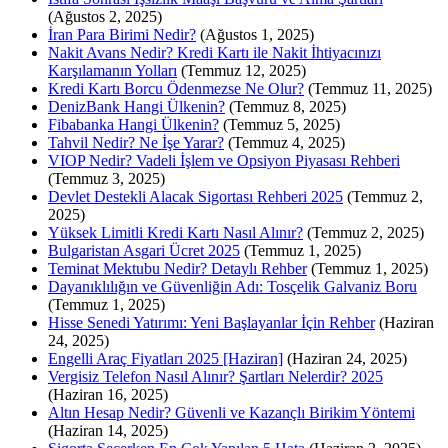
(Ağustos 2, 2025)
İran Para Birimi Nedir?
(Ağustos 1, 2025)
Nakit Avans Nedir? Kredi Kartı ile Nakit İhtiyacınızı
Karşılamanın Yolları
(Temmuz 12, 2025)
Kredi Kartı Borcu Ödenmezse Ne Olur?
(Temmuz 11, 2025)
DenizBank Hangi Ülkenin?
(Temmuz 8, 2025)
Fibabanka Hangi Ülkenin?
(Temmuz 5, 2025)
Tahvil Nedir? Ne İşe Yarar?
(Temmuz 4, 2025)
VIOP Nedir? Vadeli İşlem ve Opsiyon Piyasası Rehberi
(Temmuz 3, 2025)
Devlet Destekli Alacak Sigortası Rehberi 2025
(Temmuz 2,
2025)
Yüksek Limitli Kredi Kartı Nasıl Alınır?
(Temmuz 2, 2025)
Bulgaristan Asgari Ücret 2025
(Temmuz 1, 2025)
Teminat Mektubu Nedir? Detaylı Rehber
(Temmuz 1, 2025)
Dayanıklılığın ve Güvenliğin Adı: Tosçelik Galvaniz Boru
(Temmuz 1, 2025)
Hisse Senedi Yatırımı: Yeni Başlayanlar İçin Rehber
(Haziran
24, 2025)
Engelli Araç Fiyatları 2025 [Haziran]
(Haziran 24, 2025)
Vergisiz Telefon Nasıl Alınır? Şartları Nelerdir? 2025
(Haziran 16, 2025)
Altın Hesap Nedir? Güvenli ve Kazançlı Birikim Yöntemi
(Haziran 14, 2025)