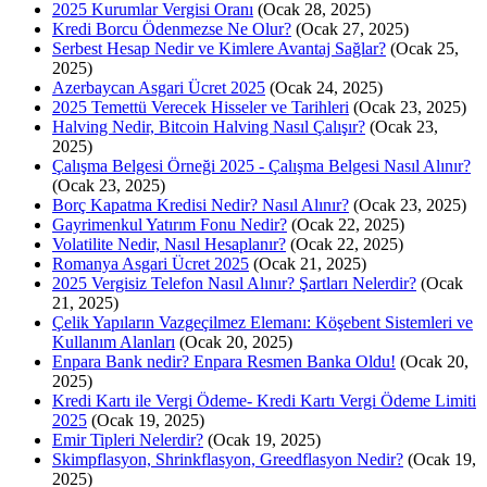
2025 Kurumlar Vergisi Oranı
(Ocak 28, 2025)
Kredi Borcu Ödenmezse Ne Olur?
(Ocak 27, 2025)
Serbest Hesap Nedir ve Kimlere Avantaj Sağlar?
(Ocak 25,
2025)
Azerbaycan Asgari Ücret 2025
(Ocak 24, 2025)
2025 Temettü Verecek Hisseler ve Tarihleri
(Ocak 23, 2025)
Halving Nedir, Bitcoin Halving Nasıl Çalışır?
(Ocak 23,
2025)
Çalışma Belgesi Örneği 2025 - Çalışma Belgesi Nasıl Alınır?
(Ocak 23, 2025)
Borç Kapatma Kredisi Nedir? Nasıl Alınır?
(Ocak 23, 2025)
Gayrimenkul Yatırım Fonu Nedir?
(Ocak 22, 2025)
Volatilite Nedir, Nasıl Hesaplanır?
(Ocak 22, 2025)
Romanya Asgari Ücret 2025
(Ocak 21, 2025)
2025 Vergisiz Telefon Nasıl Alınır? Şartları Nelerdir?
(Ocak
21, 2025)
Çelik Yapıların Vazgeçilmez Elemanı: Köşebent Sistemleri ve
Kullanım Alanları
(Ocak 20, 2025)
Enpara Bank nedir? Enpara Resmen Banka Oldu!
(Ocak 20,
2025)
Kredi Kartı ile Vergi Ödeme- Kredi Kartı Vergi Ödeme Limiti
2025
(Ocak 19, 2025)
Emir Tipleri Nelerdir?
(Ocak 19, 2025)
Skimpflasyon, Shrinkflasyon, Greedflasyon Nedir?
(Ocak 19,
2025)