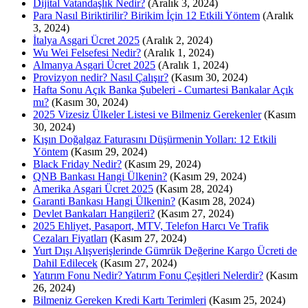
Dijital Vatandaşlık Nedir?
(Aralık 3, 2024)
Para Nasıl Biriktirilir? Birikim İçin 12 Etkili Yöntem
(Aralık
3, 2024)
İtalya Asgari Ücret 2025
(Aralık 2, 2024)
Wu Wei Felsefesi Nedir?
(Aralık 1, 2024)
Almanya Asgari Ücret 2025
(Aralık 1, 2024)
Provizyon nedir? Nasıl Çalışır?
(Kasım 30, 2024)
Hafta Sonu Açık Banka Şubeleri - Cumartesi Bankalar Açık
mı?
(Kasım 30, 2024)
2025 Vizesiz Ülkeler Listesi ve Bilmeniz Gerekenler
(Kasım
30, 2024)
Kışın Doğalgaz Faturasını Düşürmenin Yolları: 12 Etkili
Yöntem
(Kasım 29, 2024)
Black Friday Nedir?
(Kasım 29, 2024)
QNB Bankası Hangi Ülkenin?
(Kasım 29, 2024)
Amerika Asgari Ücret 2025
(Kasım 28, 2024)
Garanti Bankası Hangi Ülkenin?
(Kasım 28, 2024)
Devlet Bankaları Hangileri?
(Kasım 27, 2024)
2025 Ehliyet, Pasaport, MTV, Telefon Harcı Ve Trafik
Cezaları Fiyatları
(Kasım 27, 2024)
Yurt Dışı Alışverişlerinde Gümrük Değerine Kargo Ücreti de
Dahil Edilecek
(Kasım 27, 2024)
Yatırım Fonu Nedir? Yatırım Fonu Çeşitleri Nelerdir?
(Kasım
26, 2024)
Bilmeniz Gereken Kredi Kartı Terimleri
(Kasım 25, 2024)