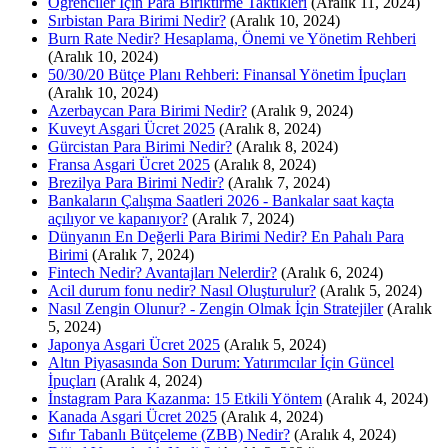
Öğrenciler İçin Para Biriktirme Taktikleri
(Aralık 11, 2024)
Sırbistan Para Birimi Nedir?
(Aralık 10, 2024)
Burn Rate Nedir? Hesaplama, Önemi ve Yönetim Rehberi
(Aralık 10, 2024)
50/30/20 Bütçe Planı Rehberi: Finansal Yönetim İpuçları
(Aralık 10, 2024)
Azerbaycan Para Birimi Nedir?
(Aralık 9, 2024)
Kuveyt Asgari Ücret 2025
(Aralık 8, 2024)
Gürcistan Para Birimi Nedir?
(Aralık 8, 2024)
Fransa Asgari Ücret 2025
(Aralık 8, 2024)
Brezilya Para Birimi Nedir?
(Aralık 7, 2024)
Bankaların Çalışma Saatleri 2026 - Bankalar saat kaçta
açılıyor ve kapanıyor?
(Aralık 7, 2024)
Dünyanın En Değerli Para Birimi Nedir? En Pahalı Para
Birimi
(Aralık 7, 2024)
Fintech Nedir? Avantajları Nelerdir?
(Aralık 6, 2024)
Acil durum fonu nedir? Nasıl Oluşturulur?
(Aralık 5, 2024)
Nasıl Zengin Olunur? - Zengin Olmak İçin Stratejiler
(Aralık
5, 2024)
Japonya Asgari Ücret 2025
(Aralık 5, 2024)
Altın Piyasasında Son Durum: Yatırımcılar İçin Güncel
İpuçları
(Aralık 4, 2024)
İnstagram Para Kazanma: 15 Etkili Yöntem
(Aralık 4, 2024)
Kanada Asgari Ücret 2025
(Aralık 4, 2024)
Sıfır Tabanlı Bütçeleme (ZBB) Nedir?
(Aralık 4, 2024)