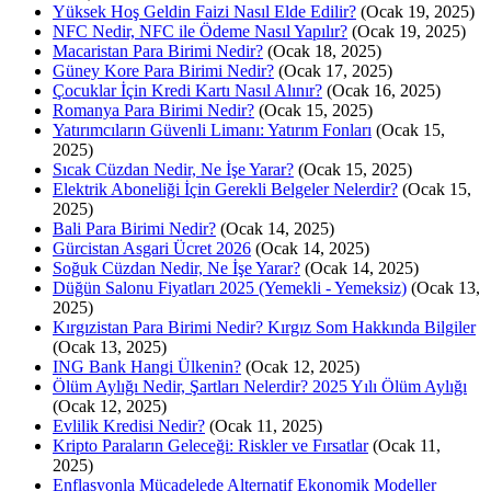
Yüksek Hoş Geldin Faizi Nasıl Elde Edilir?
(Ocak 19, 2025)
NFC Nedir, NFC ile Ödeme Nasıl Yapılır?
(Ocak 19, 2025)
Macaristan Para Birimi Nedir?
(Ocak 18, 2025)
Güney Kore Para Birimi Nedir?
(Ocak 17, 2025)
Çocuklar İçin Kredi Kartı Nasıl Alınır?
(Ocak 16, 2025)
Romanya Para Birimi Nedir?
(Ocak 15, 2025)
Yatırımcıların Güvenli Limanı: Yatırım Fonları
(Ocak 15,
2025)
Sıcak Cüzdan Nedir, Ne İşe Yarar?
(Ocak 15, 2025)
Elektrik Aboneliği İçin Gerekli Belgeler Nelerdir?
(Ocak 15,
2025)
Bali Para Birimi Nedir?
(Ocak 14, 2025)
Gürcistan Asgari Ücret 2026
(Ocak 14, 2025)
Soğuk Cüzdan Nedir, Ne İşe Yarar?
(Ocak 14, 2025)
Düğün Salonu Fiyatları 2025 (Yemekli - Yemeksiz)
(Ocak 13,
2025)
Kırgızistan Para Birimi Nedir? Kırgız Som Hakkında Bilgiler
(Ocak 13, 2025)
ING Bank Hangi Ülkenin?
(Ocak 12, 2025)
Ölüm Aylığı Nedir, Şartları Nelerdir? 2025 Yılı Ölüm Aylığı
(Ocak 12, 2025)
Evlilik Kredisi Nedir?
(Ocak 11, 2025)
Kripto Paraların Geleceği: Riskler ve Fırsatlar
(Ocak 11,
2025)
Enflasyonla Mücadelede Alternatif Ekonomik Modeller