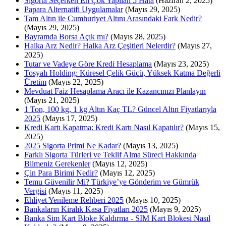
Sigorta Seçerken En Çok Yapılan 5 Hata
(Haziran 2, 2025)
Papara Alternatifi Uygulamalar
(Mayıs 29, 2025)
Tam Altın ile Cumhuriyet Altını Arasındaki Fark Nedir?
(Mayıs 29, 2025)
Bayramda Borsa Açık mı?
(Mayıs 28, 2025)
Halka Arz Nedir? Halka Arz Çeşitleri Nelerdir?
(Mayıs 27,
2025)
Tutar ve Vadeye Göre Kredi Hesaplama
(Mayıs 23, 2025)
Tosyalı Holding: Küresel Çelik Gücü, Yüksek Katma Değerli
Üretim
(Mayıs 22, 2025)
Mevduat Faiz Hesaplama Aracı ile Kazancınızı Planlayın
(Mayıs 21, 2025)
1 Ton, 100 kg, 1 kg Altın Kaç TL? Güncel Altın Fiyatlarıyla
2025
(Mayıs 17, 2025)
Kredi Kartı Kapatma: Kredi Kartı Nasıl Kapatılır?
(Mayıs 15,
2025)
2025 Sigorta Primi Ne Kadar?
(Mayıs 13, 2025)
Farklı Sigorta Türleri ve Teklif Alma Süreci Hakkında
Bilmeniz Gerekenler
(Mayıs 12, 2025)
Çin Para Birimi Nedir?
(Mayıs 12, 2025)
Temu Güvenilir Mi? Türkiye’ye Gönderim ve Gümrük
Vergisi
(Mayıs 11, 2025)
Ehliyet Yenileme Rehberi 2025
(Mayıs 10, 2025)
Bankaların Kiralık Kasa Fiyatları 2025
(Mayıs 9, 2025)
Banka Sim Kart Bloke Kaldırma - SIM Kart Blokesi Nasıl