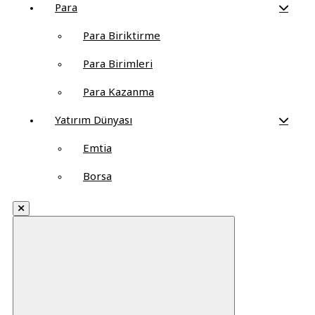
Para
Para Biriktirme
Para Birimleri
Para Kazanma
Yatırım Dünyası
Emtia
Borsa