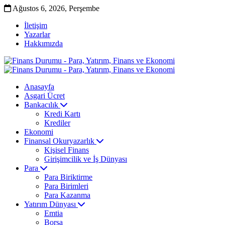
Ağustos 6, 2026, Perşembe
İletişim
Yazarlar
Hakkımızda
Anasayfa
Asgari Ücret
Bankacılık
Kredi Kartı
Krediler
Ekonomi
Finansal Okuryazarlık
Kişisel Finans
Girişimcilik ve İş Dünyası
Para
Para Biriktirme
Para Birimleri
Para Kazanma
Yatırım Dünyası
Emtia
Borsa