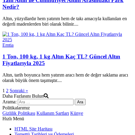
Tam Altın ile Cumhuriyet Altını Arasındaki Fark
Nedir?
Altın, yüzyıllardır hem yatırım hem de takı amacıyla kullanılan en
değerli madenlerden biri olarak bilinir....
Emtia
1 Ton, 100 kg, 1 kg Altın Kaç TL? Güncel Altın
Fiyatlarıyla 2025
Altın, tarih boyunca hem yatırım aracı hem de değer saklama aracı
olarak büyük önem taşımıştır....
1
2
Sonraki »
Daha Fazlasını Bulun
Arama:
Politikalarımız
Gizlilik Politikası
Kullanım Şartları
Künye
Hızlı Menü
HTML Site Haritası
Temettü Tarihleri ve Ödemeleri