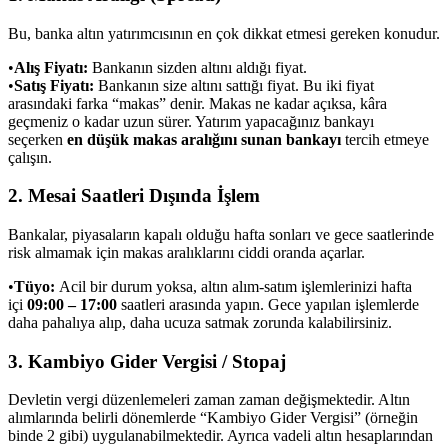
Bu, banka altın yatırımcısının en çok dikkat etmesi gereken konudur.
•
Alış Fiyatı:
Bankanın sizden altını aldığı fiyat.
•
Satış Fiyatı:
Bankanın size altını sattığı fiyat. Bu iki fiyat
arasındaki farka “makas” denir. Makas ne kadar açıksa, kâra
geçmeniz o kadar uzun sürer. Yatırım yapacağınız bankayı
seçerken
en düşük makas aralığını sunan bankayı
tercih etmeye
çalışın.
2. Mesai Saatleri Dışında İşlem
Bankalar, piyasaların kapalı olduğu hafta sonları ve gece saatlerinde
risk almamak için makas aralıklarını ciddi oranda açarlar.
•
Tüyo:
Acil bir durum yoksa, altın alım-satım işlemlerinizi hafta
içi
09:00 – 17:00
saatleri arasında yapın. Gece yapılan işlemlerde
daha pahalıya alıp, daha ucuza satmak zorunda kalabilirsiniz.
3. Kambiyo Gider Vergisi / Stopaj
Devletin vergi düzenlemeleri zaman zaman değişmektedir. Altın
alımlarında belirli dönemlerde “Kambiyo Gider Vergisi” (örneğin
binde 2 gibi) uygulanabilmektedir. Ayrıca vadeli altın hesaplarından