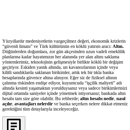
Yüzyıllardır medeniyetlerin vazgeçilmez değeri, ekonomik krizlerin
“güvenli limanı” ve Türk kültürünün en köklü yatırım aracı:
Altın.
Düğünlerden doğumlara, zor gün akçesinden uzun vadeli emeklilik
planlarına kadar hayatımızın her alanında yer alan altını saklama
yöntemlerimiz, teknolojinin gelişmesiyle birlikte köklü bir değişim
geçiriyor. Eskiden yastık altında, un kavanozlarının içinde veya
kilitli sandıklarda saklanan birikimler, artık tek bir tıkla banka
hesaplarında güvence altına alınıyor. Eğer siz de fiziksel altının
çalınma riskinden endişe ediyor, kuyumcuda “işçilik maliyeti” adı
altında kesinti yaşamaktan yorulduysanız veya sadece birikimlerinizi
dijital ortamda saniyeler içinde yönetmek istiyorsanız; bankada altın
hesabı tam size göre olabilir. Bu rehberde;
altın hesabı nedir
,
nasıl
açılır
,
avantajları nelerdir
ve banka seçerken nelere dikkat etmeniz
gerektiğini tüm detaylarıyla inceleyeceğiz.