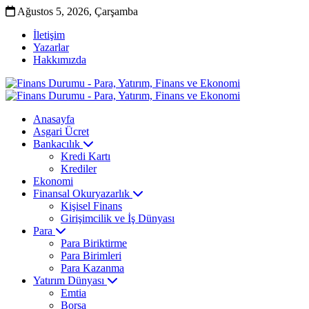
Ağustos 5, 2026, Çarşamba
İletişim
Yazarlar
Hakkımızda
Anasayfa
Asgari Ücret
Bankacılık
Kredi Kartı
Krediler
Ekonomi
Finansal Okuryazarlık
Kişisel Finans
Girişimcilik ve İş Dünyası
Para
Para Biriktirme
Para Birimleri
Para Kazanma
Yatırım Dünyası
Emtia
Borsa