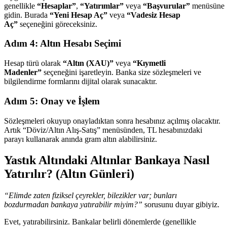
genellikle
“Hesaplar”
,
“Yatırımlar”
veya
“Başvurular”
menüsüne
gidin. Burada
“Yeni Hesap Aç”
veya
“Vadesiz Hesap
Aç”
seçeneğini göreceksiniz.
Adım 4: Altın Hesabı Seçimi
Hesap türü olarak
“Altın (XAU)”
veya
“Kıymetli
Madenler”
seçeneğini işaretleyin. Banka size sözleşmeleri ve
bilgilendirme formlarını dijital olarak sunacaktır.
Adım 5: Onay ve İşlem
Sözleşmeleri okuyup onayladıktan sonra hesabınız açılmış olacaktır.
Artık “Döviz/Altın Alış-Satış” menüsünden, TL hesabınızdaki
parayı kullanarak anında gram altın alabilirsiniz.
Yastık Altındaki Altınlar Bankaya Nasıl
Yatırılır? (Altın Günleri)
“Elimde zaten fiziksel çeyrekler, bilezikler var; bunları
bozdurmadan bankaya yatırabilir miyim?”
sorusunu duyar gibiyiz.
Evet, yatırabilirsiniz. Bankalar belirli dönemlerde (genellikle