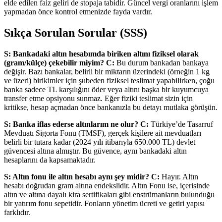
elde edilen faiz geliri de stopaja tabidir. Güncel vergi oranlarını işlem
yapmadan önce kontrol etmenizde fayda vardır.
Sıkça Sorulan Sorular (SSS)
S: Bankadaki altın hesabımda biriken altını fiziksel olarak
(gram/külçe) çekebilir miyim?
C:
Bu durum bankadan bankaya
değişir. Bazı bankalar, belirli bir miktarın üzerindeki (örneğin 1 kg
ve üzeri) birikimler için şubeden fiziksel teslimat yapabilirken, çoğu
banka sadece TL karşılığını öder veya altını başka bir kuyumcuya
transfer etme opsiyonu sunmaz. Eğer fiziki teslimat sizin için
kritikse, hesap açmadan önce bankanızla bu detayı mutlaka görüşün.
S: Banka iflas ederse altınlarım ne olur?
C:
Türkiye’de Tasarruf
Mevduatı Sigorta Fonu (TMSF), gerçek kişilere ait mevduatları
belirli bir tutara kadar (2024 yılı itibarıyla 650.000 TL) devlet
güvencesi altına almıştır. Bu güvence, aynı bankadaki altın
hesaplarını da kapsamaktadır.
S: Altın fonu ile altın hesabı aynı şey midir?
C:
Hayır. Altın
hesabı doğrudan gram altına endekslidir. Altın Fonu ise, içerisinde
altın ve altına dayalı kira sertifikaları gibi enstrümanların bulunduğu
bir yatırım fonu sepetidir. Fonların yönetim ücreti ve getiri yapısı
farklıdır.