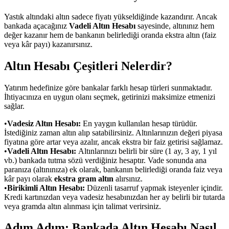
Yastık altındaki altın sadece fiyatı yükseldiğinde kazandırır. Ancak
bankada açacağınız
Vadeli Altın Hesabı
sayesinde, altınınız hem
değer kazanır hem de bankanın belirlediği oranda ekstra altın (faiz
veya kâr payı) kazanırsınız.
Altın Hesabı Çeşitleri Nelerdir?
Yatırım hedefinize göre bankalar farklı hesap türleri sunmaktadır.
İhtiyacınıza en uygun olanı seçmek, getirinizi maksimize etmenizi
sağlar.
•
Vadesiz Altın Hesabı:
En yaygın kullanılan hesap türüdür.
İstediğiniz zaman altın alıp satabilirsiniz. Altınlarınızın değeri piyasa
fiyatına göre artar veya azalır, ancak ekstra bir faiz getirisi sağlamaz.
•
Vadeli Altın Hesabı:
Altınlarınızı belirli bir süre (1 ay, 3 ay, 1 yıl
vb.) bankada tutma sözü verdiğiniz hesaptır. Vade sonunda ana
paranıza (altınınıza) ek olarak, bankanın belirlediği oranda faiz veya
kâr payı olarak
ekstra gram altın
alırsınız.
•
Birikimli Altın Hesabı:
Düzenli tasarruf yapmak isteyenler içindir.
Kredi kartınızdan veya vadesiz hesabınızdan her ay belirli bir tutarda
veya gramda altın alınması için talimat verirsiniz.
Adım Adım: Bankada Altın Hesabı Nasıl