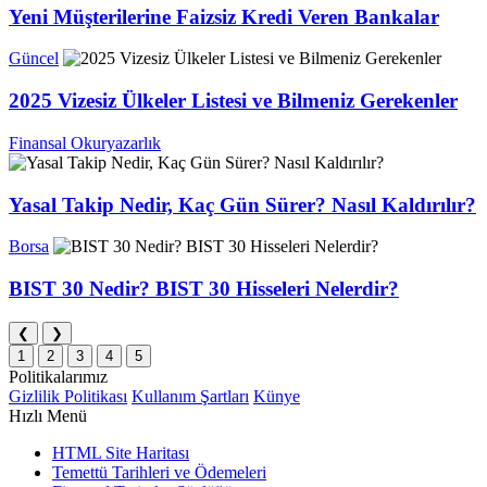
Yeni Müşterilerine Faizsiz Kredi Veren Bankalar
Güncel
2025 Vizesiz Ülkeler Listesi ve Bilmeniz Gerekenler
Finansal Okuryazarlık
Yasal Takip Nedir, Kaç Gün Sürer? Nasıl Kaldırılır?
Borsa
BIST 30 Nedir? BIST 30 Hisseleri Nelerdir?
❮
❯
1
2
3
4
5
Politikalarımız
Gizlilik Politikası
Kullanım Şartları
Künye
Hızlı Menü
HTML Site Haritası
Temettü Tarihleri ve Ödemeleri