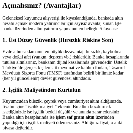
Açmalısınız? (Avantajlar)
Geleneksel kuyumcu alışverişi ile kıyaslandığında, bankada altın
hesabı açmak modern yatırımcılar için sayısız avantaj sunar. İşte
banka üzerinden altın yatırımı yapmanın en belirgin 5 faydası:
1. Üst Düzey Güvenlik (Hırsızlık Riskine Son)
Evde altın saklamanın en büyük dezavantajı hırsızlık, kaybolma
veya doğal afet (yangın, deprem vb.) riskleridir. Banka hesaplarında
tutulan altınlarınız, bankanın dijital kasalarında güvendedir. Üstelik
Türkiye’de gerçek kişilere ait mevduat ve katılım fonları, Tasarruf
Mevduatı Sigorta Fonu (TMSF) tarafından belirli bir limite kadar
(her yıl güncellenir) devlet güvencesi altındadır.
2. İşçilik Maliyetinden Kurtulun
Kuyumcudan bilezik, çeyrek veya cumhuriyet altını aldığınızda,
fiyatın içine “işçilik maliyeti” eklenir. Bu altını bozdurmak
istediğinizde ise işçilik bedeli düşülür ve anında zarar edersiniz.
Banka altın hesaplarında ise işlem
saf gram altın
üzerinden
yapıldığı için işçilik maliyeti ödemezsiniz. Aldığınız fiyat, o anki
piyasa değeridir.