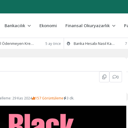
Bankacılık
Ekonomi
Finansal Okuryazarlık
P
eyen Kredi Borcu Silinir mi? 2026 Yasal Süreç ve Çözümler
Banka Hesabı Nasıl Kapatılır? (Şubeye Gitmeden E-Devlet ve Mobil Yöntemler)
5 ay önce
7
0
elleme: 29 Kas 2024
157 Görüntüleme
3 dk.