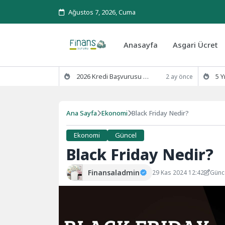
Ağustos 7, 2026, Cuma
Anasayfa
Asgari Ücret
2026 Kredi Başvurusu Kaç Günde Sonuçlanır?
5 Yıl Ödenm
2 ay önce
Ana Sayfa
Ekonomi
Black Friday Nedir?
Ekonomi
Güncel
Black Friday Nedir?
Finansaladmin
29 Kas 2024 12:42
Günc