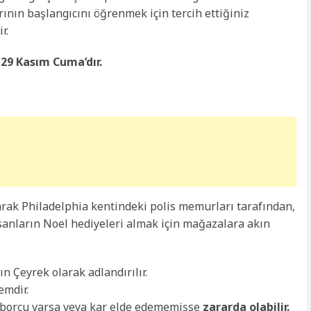
şlarının başlangıcını öğrenmek için tercih ettiğiniz
r.
i 29 Kasım Cuma’dır.
larak Philadelphia kentindeki polis memurları tarafından,
anların Noel hediyeleri almak için mağazalara akın
tın Çeyrek olarak adlandırılır.
emdir.
 borcu varsa veya kar elde edememişse
zararda olabilir.