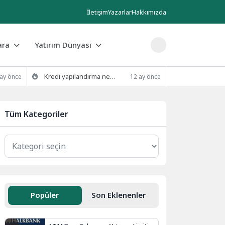
İletişim
Yazarlar
Hakkımızda
ara
Yatırım Dünyası
Kredi yapılandırma nedir ve nasıl yapılır?
 ay önce
12 ay önce
Tüm Kategoriler
Popüler
Son Eklenenler