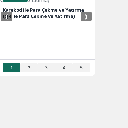
Karekod ile Para Çekme ve Yatırma
❮
❯
(QR ile Para Çekme ve Yatırma)
1
2
3
4
5