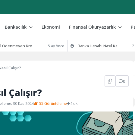
Bankacılık
Ekonomi
Finansal Okuryazarlık
P
eyen Kredi Borcu Silinir mi? 2026 Yasal Süreç ve Çözümler
Banka Hesabı Nasıl Kapatılır? (Şubeye Gitmeden E-Devlet ve Mobil Yöntemler)
5 ay önce
7
asıl Çalışır?
0
l Çalışır?
elleme: 30 Kas 2024
155 Görüntüleme
4 dk.