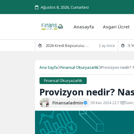
Ağustos 8, 2026, Cumartesi
Anasayfa
Asgari Ücret
2026 Kredi Başvurusu Kaç Günde Sonuçlanır?
5 Yıl Ödenm
2 ay önce
Ana Sayfa
Finansal Okuryazarlık
Provizyon nedir? N
Finansal Okuryazarlık
Provizyon nedir? Nası
Finansaladmin
30 Kas 2024 22:17
Günc