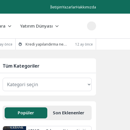
İletişim
Yazarlar
Hakkımızda
ara
Yatırım Dünyası
Kredi yapılandırma nedir ve nasıl yapılır?
 ay önce
12 ay önce
Tüm Kategoriler
Popüler
Son Eklenenler