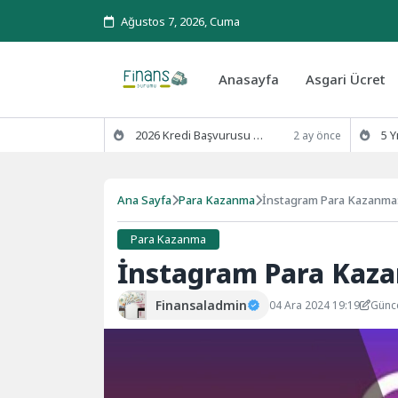
Ağustos 7, 2026, Cuma
Anasayfa
Asgari Ücret
2026 Kredi Başvurusu Kaç Günde Sonuçlanır?
5 Yıl Ödenm
2 ay önce
Ana Sayfa
Para Kazanma
İnstagram Para Kazanma: 
Para Kazanma
İnstagram Para Kaza
Finansaladmin
04 Ara 2024 19:19
Günce