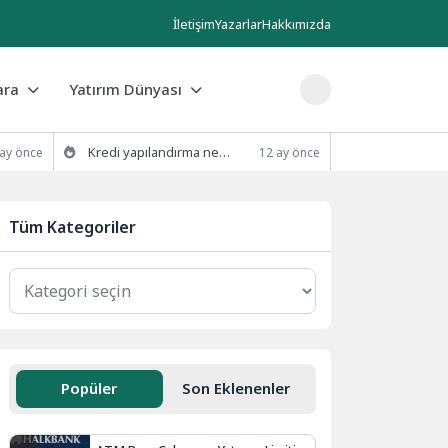
İletişim
Yazarlar
Hakkımızda
ara
Yatırım Dünyası
Kredi yapılandırma nedir ve nasıl yapılır?
 ay önce
12 ay önce
Tüm Kategoriler
Popüler
Son Eklenenler