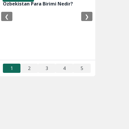
Özbekistan Para Birimi Nedir?
❮
❯
1
2
3
4
5