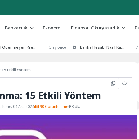
Bankacılık
Ekonomi
Finansal Okuryazarlık
P
eyen Kredi Borcu Silinir mi? 2026 Yasal Süreç ve Çözümler
Banka Hesabı Nasıl Kapatılır? (Şubeye Gitmeden E-Devlet ve Mobil Yöntemler)
5 ay önce
7
15 Etkili Yöntem
1
nma: 15 Etkili Yöntem
lleme: 04 Ara 2024
190 Görüntüleme
3 dk.