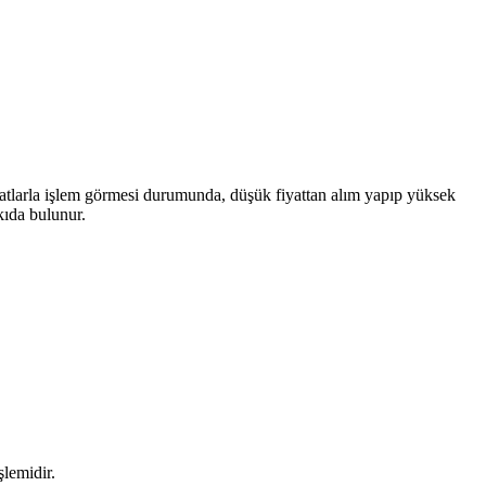
ı fiyatlarla işlem görmesi durumunda, düşük fiyattan alım yapıp yüksek
kıda bulunur.
şlemidir.