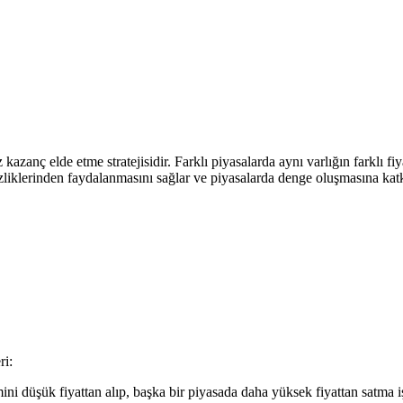
siz kazanç elde etme stratejisidir. Farklı piyasalarda aynı varlığın farkl
esizliklerinden faydalanmasını sağlar ve piyasalarda denge oluşmasına kat
ri:
mini düşük fiyattan alıp, başka bir piyasada daha yüksek fiyattan satma i