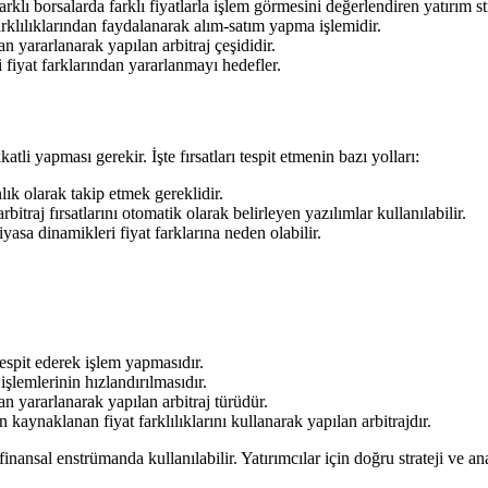
lı borsalarda farklı fiyatlarla işlem görmesini değerlendiren yatırım stra
arklılıklarından faydalanarak alım-satım yapma işlemidir.
n yararlanarak yapılan arbitraj çeşididir.
 fiyat farklarından yararlanmayı hedefler.
katli yapması gerekir. İşte fırsatları tespit etmenin bazı yolları:
nlık olarak takip etmek gereklidir.
itraj fırsatlarını otomatik olarak belirleyen yazılımlar kullanılabilir.
sa dinamikleri fiyat farklarına neden olabilir.
tespit ederek işlem yapmasıdır.
işlemlerinin hızlandırılmasıdır.
 yararlanarak yapılan arbitraj türüdür.
kaynaklanan fiyat farklılıklarını kullanarak yapılan arbitrajdır.
 finansal enstrümanda kullanılabilir. Yatırımcılar için doğru strateji ve an