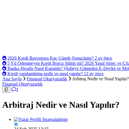
2026 Kredi Başvurusu Kaç Günde Sonuçlanır?
2 ay önce
5 Yıl Ödenmeyen Kredi Borcu Silinir mi? 2026 Yasal Süreç ve Ç
Banka Hesabı Nasıl Kapatılır? (Şubeye Gitmeden E-Devlet ve Mo
Kredi yapılandırma nedir ve nasıl yapılır?
12 ay önce
Ana Sayfa
Finansal Okuryazarlık
Arbitraj Nedir ve Nasıl Yapılır?
Finansal Okuryazarlık
1
Arbitraj Nedir ve Nasıl Yapılır?
finansaladmin
24 Şub 2025 13:15