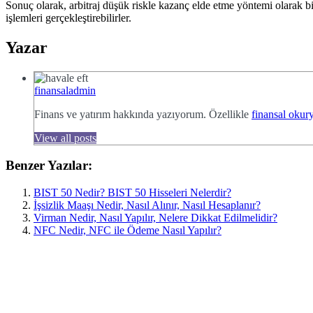
Sonuç olarak, arbitraj düşük riskle kazanç elde etme yöntemi olarak bilin
işlemleri gerçekleştirebilirler.
Yazar
finansaladmin
Finans ve yatırım hakkında yazıyorum. Özellikle
finansal okury
View all posts
Benzer Yazılar:
BIST 50 Nedir? BIST 50 Hisseleri Nelerdir?
İşsizlik Maaşı Nedir, Nasıl Alınır, Nasıl Hesaplanır?
Virman Nedir, Nasıl Yapılır, Nelere Dikkat Edilmelidir?
NFC Nedir, NFC ile Ödeme Nasıl Yapılır?