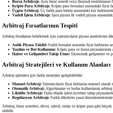
Borsa Arbitrajı:
Aynı hisse senedi veya finansal enstrümanın fark
Kripto Para Arbitrajı:
Kripto para borsaları arasındaki fiyat f
Üçgen Arbitraj:
Üç farklı para birimi arasındaki kur farklarında
Vadeli İşlem Arbitrajı:
Spot piyasa ile vadeli piyasa arasındaki
Arbitraj Fırsatlarının Tespiti
Arbitraj fırsatlarını belirlemek için yatırımcıların piyasa analizlerini dik
Anlık Piyasa Takibi:
Farklı borsalar arasında fiyat farklarını a
Yazılım ve Bot Kullanımı:
Kripto para ve borsa piyasalarında arb
Haber ve Gelişmeleri Takip Etme:
Ekonomik gelişmeler ve piya
Arbitraj Stratejileri ve Kullanım Alanları
Arbitraj işlemleri için farklı stratejiler geliştirilebilir:
Manuel Arbitraj:
Yatırımcıların fiyat farklarını manuel olarak 
Otomatik Arbitraj:
Algoritmalar ve botlar kullanılarak arbitraj 
Likidite Arbitrajı:
Daha düşük işlem ücretine sahip piyasalardan
Regülasyon Arbitrajı:
Farklı ülkelerin yasal düzenlemelerinden 
Arbitraj, hisse senetleri, döviz, tahvil, emtia ve kripto para gibi birçok
olabilir.