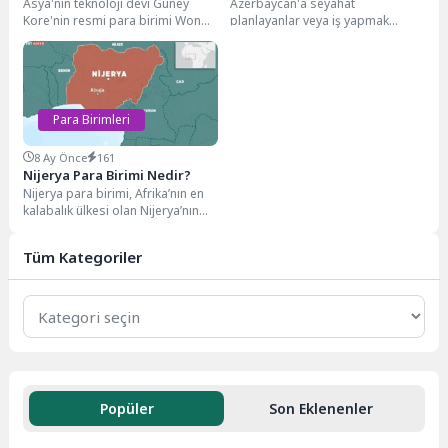
Asya'nın teknoloji devi Güney
Azerbaycan'a seyahat
Kore'nin resmi para birimi Won
planlayanlar veya iş yapmak
(₩), ülkenin ekonomik gücünün
isteyenler için para birimini
önemli bir...
tanımak önemlidir. Bu rehberde,
Azarbaycan...
Para Birimleri
8 Ay Önce
161
Nijerya Para Birimi Nedir?
Nijerya para birimi, Afrika’nın en
kalabalık ülkesi olan Nijerya’nın
ekonomik yapısında önemli bir
rol oynar....
Tüm Kategoriler
Popüler
Son Eklenenler