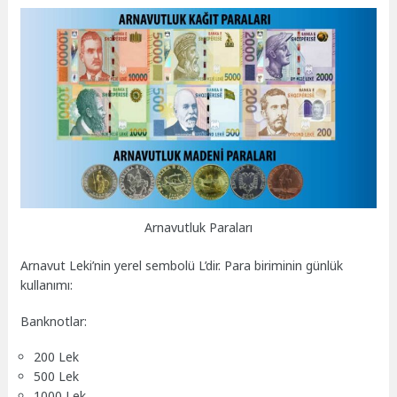
Arnavutluk Paraları
Arnavut Leki’nin yerel sembolü L’dir. Para biriminin günlük
kullanımı:
Banknotlar:
200 Lek
500 Lek
1000 Lek