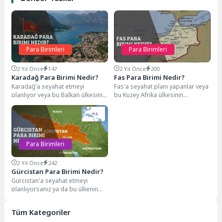
Para Birimleri
Para Birimleri
2 Yıl Önce
147
2 Yıl Önce
200
Karadağ Para Birimi Nedir?
Fas Para Birimi Nedir?
Karadağ'a seyahat etmeyi
Fas'a seyahat planı yapanlar veya
planlıyor veya bu Balkan ülkesinin
bu Kuzey Afrika ülkesinin
ekonomisi hakkında bilgi edinmek
ekonomisiyle ilgilenenler için Fas
istiyorsanız, doğru yerdesiniz....
para birimini...
Para Birimleri
2 Yıl Önce
242
Gürcistan Para Birimi Nedir?
Gürcistan'a seyahat etmeyi
planlıyorsanız ya da bu ülkenin
ekonomisi hakkında bilgi edinmek
istiyorsanız, Gürcü parasını...
Tüm Kategoriler