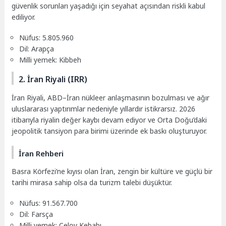
güvenlik sorunları yaşadığı için seyahat açısından riskli kabul
ediliyor.
Nüfus: 5.805.960
Dil: Arapça
Milli yemek: Kibbeh
2. İran Riyali (IRR)
İran Riyali, ABD–İran nükleer anlaşmasının bozulması ve ağır
uluslararası yaptırımlar nedeniyle yıllardır istikrarsız. 2026
itibarıyla riyalin değer kaybı devam ediyor ve Orta Doğu’daki
jeopolitik tansiyon para birimi üzerinde ek baskı oluşturuyor.
İran Rehberi
Basra Körfezi’ne kıyısı olan İran, zengin bir kültüre ve güçlü bir
tarihi mirasa sahip olsa da turizm talebi düşüktür.
Nüfus: 91.567.700
Dil: Farsça
Milli yemek: Çelov Kebabı