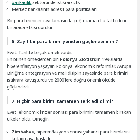
bankacılık
sektöründe istikrarsızlık
Merkez bankasının agresif para politikaları
Bir para biriminin zayıflamasında çoğu zaman bu faktörlerin
bir arada etkisi görülür.
6. Zayıf bir para birimi yeniden güçlenebilir mi?
Evet. Tarihte birçok örnek vardır.
En bilinen örneklerden biri
Polonya Zlotisi’dir
. 1990’larda
hiperenflasyon yaşayan Polonya, ekonomik reformlar, Avrupa
Birliği’ne entegrasyon ve mali disiplin sayesinde para birimini
istikrara kavuşturdu ve 2000’lere doğru önemli ölçüde
güçlendirdi.
7. Hiçbir para birimi tamamen terk edildi mi?
Evet, ekonomik krizler sonrası para birimini tamamen bırakan
ülkeler oldu. Örneğin:
Zimbabve
, hiperenflasyon sonrası yabancı para birimlerini
kullanmaya başladı.