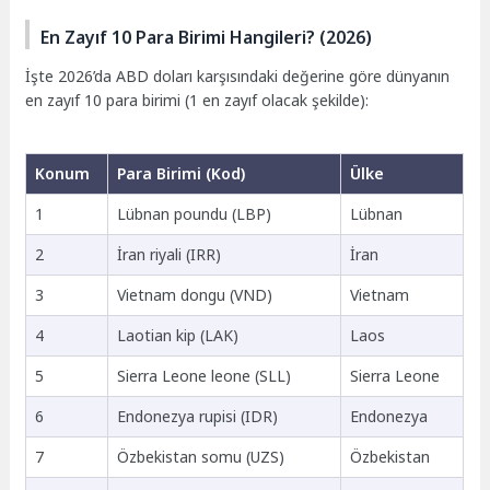
En Zayıf 10 Para Birimi Hangileri? (2026)
İşte 2026’da ABD doları karşısındaki değerine göre dünyanın
en zayıf 10 para birimi (1 en zayıf olacak şekilde):
Konum
Para Birimi (Kod)
Ülke
1
Lübnan poundu (LBP)
Lübnan
2
İran riyali (IRR)
İran
3
Vietnam dongu (VND)
Vietnam
4
Laotian kip (LAK)
Laos
5
Sierra Leone leone (SLL)
Sierra Leone
6
Endonezya rupisi (IDR)
Endonezya
7
Özbekistan somu (UZS)
Özbekistan