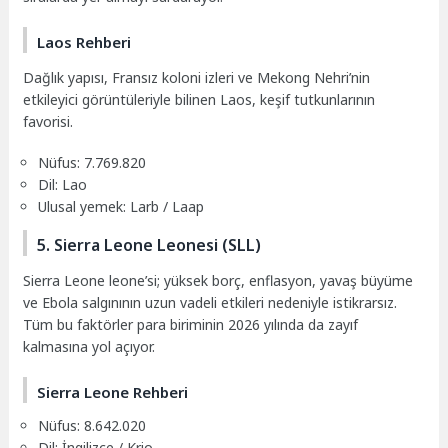
Laos Rehberi
Dağlık yapısı, Fransız koloni izleri ve Mekong Nehri’nin
etkileyici görüntüleriyle bilinen Laos, keşif tutkunlarının
favorisi.
Nüfus: 7.769.820
Dil: Lao
Ulusal yemek: Larb / Laap
5. Sierra Leone Leonesi (SLL)
Sierra Leone leone’si; yüksek borç, enflasyon, yavaş büyüme
ve Ebola salgınının uzun vadeli etkileri nedeniyle istikrarsız.
Tüm bu faktörler para biriminin 2026 yılında da zayıf
kalmasına yol açıyor.
Sierra Leone Rehberi
Nüfus: 8.642.020
Dil: İngilizce / Krio