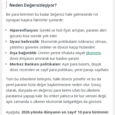
Neden Değersizleşiyor?
Bir para biriminin bu kadar değersiz hale gelmesinde rol
oynayan başlıca faktörler şunlardır:
Hiperenflasyon
: Sürekli ve hızlı fiyat artışları, paranın alım
gücünü kısa sürede yok eder.
Siyasi belirsizlik
: Ekonomik politikaların istikrarsız olması,
yatırımcı güvenini zedeler ve dövize kaçışı hızlandırır.
Dışa
bağımlılık
: Üretim yerine ithalata dayalı
ekonomi
,
döviz ihtiyacını artırarak kur baskısı yaratır.
Merkez
Bankası
politikaları
: Aşırı para basımı, düşük
döviz rezervleri ve zayıf para politikası, yerel parayı zayıflatır.
Tüm bu etkenlerin birleşimi, halkı dövize yöneltir ve bu da
yerel paranın hızla değer kaybetmesine neden olur. Sonuç
olarak, dünyada en değersiz para birimi sıfatı bu ülkelerin
paralarına yapışıp kalır. Bu etiket yalnızca bir kur verisini değil,
aynı zamanda o ülkenin ekonomik kırılganlığını da gösterir.
Aşağıda,
2026 yılında dünyanın en zayıf 10 para biriminin