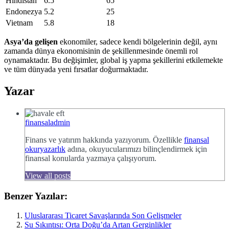
Hindistan
6.5
65
Endonezya
5.2
25
Vietnam
5.8
18
Asya’da gelişen
ekonomiler, sadece kendi bölgelerinin değil, aynı
zamanda dünya ekonomisinin de şekillenmesinde önemli rol
oynamaktadır. Bu değişimler, global iş yapma şekillerini etkilemekte
ve tüm dünyada yeni fırsatlar doğurmaktadır.
Yazar
finansaladmin
Finans ve yatırım hakkında yazıyorum. Özellikle
finansal
okuryazarlık
adına, okuyucularımızı bilinçlendirmek için
finansal konularda yazmaya çalışıyorum.
View all posts
Benzer Yazılar:
Uluslararası Ticaret Savaşlarında Son Gelişmeler
Su Sıkıntısı: Orta Doğu’da Artan Gerginlikler