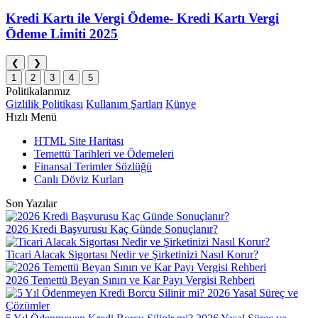
Kredi Kartı ile Vergi Ödeme- Kredi Kartı Vergi
Ödeme Limiti 2025
❮
❯
1
2
3
4
5
Politikalarımız
Gizlilik Politikası
Kullanım Şartları
Künye
Hızlı Menü
HTML Site Haritası
Temettü Tarihleri ve Ödemeleri
Finansal Terimler Sözlüğü
Canlı Döviz Kurları
Son Yazılar
2026 Kredi Başvurusu Kaç Günde Sonuçlanır?
Ticari Alacak Sigortası Nedir ve Şirketinizi Nasıl Korur?
2026 Temettü Beyan Sınırı ve Kar Payı Vergisi Rehberi