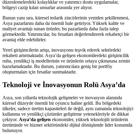
düzenlemelerdeki kolaylıklar ve yatırımcı dostu uygulamalar,
bölgeyi cazip kılan unsurlar arasında yer alıyor.
Bunun yanı sıra, küresel tedarik zincirlerinin yeniden şekillenmesi,
Asya pazarlarını daha da önemli hale getiriyor. Yüksek kalite ve
maliyet avantajı sunan ürünler, bu pazarlarda daha fazla talep
görmektedir. Yatırımcılar, bu fırsatları değerlendirerek rekabetçi bir
avantaj elde edebilirler.
Yerel girişimcilerin artışı, inovasyonu teşvik ederek sektördeki
rekabeti artırmaktadır. Asya’da gelişen ekonomilerdeki girişimcilik
ruhu, yenilikçi iş modellerinin ve ürünlerin ortaya çıkmasına zemin
hazırlamaktadır. Bu durum, yatırımcılara geniş bir portföy
oluşturmaları için fırsatlar sunmaktadır.
Teknoloji ve İnovasyonun Rolü Asya’da
Asya, son yıllarda teknolojik gelişmeler ve inovasyon alanında
küresel düzeyde önemli bir oyuncu haline geldi. Bu bölgedeki
ülkeler, sadece üretim kapasiteleri ile değil, aynı zamanda teknolojiyi
kullanma ve yenilikçi çözümler geliştirme yetenekleriyle de dikkat
çekiyor.
Asya’da gelişen
ekonomiler, yüksek teknolojili ürünlerin
üretiminde ve hizmet sektöründeki dijital dönüşümde lider konumda
bulunuyor.