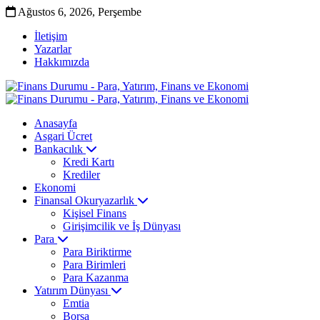
Ağustos 6, 2026, Perşembe
İletişim
Yazarlar
Hakkımızda
Anasayfa
Asgari Ücret
Bankacılık
Kredi Kartı
Krediler
Ekonomi
Finansal Okuryazarlık
Kişisel Finans
Girişimcilik ve İş Dünyası
Para
Para Biriktirme
Para Birimleri
Para Kazanma
Yatırım Dünyası
Emtia
Borsa