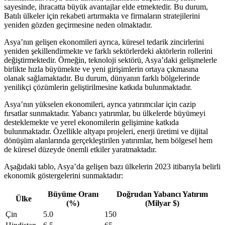
sayesinde, ihracatta büyük avantajlar elde etmektedir. Bu durum,
Batılı ülkeler için rekabeti artırmakta ve firmaların stratejilerini
yeniden gözden geçirmesine neden olmaktadır.
Asya’nın gelişen ekonomileri ayrıca, küresel tedarik zincirlerini
yeniden şekillendirmekte ve farklı sektörlerdeki aktörlerin rollerini
değiştirmektedir. Örneğin, teknoloji sektörü, Asya’daki gelişmelerle
birlikte hızla büyümekte ve yeni girişimlerin ortaya çıkmasına
olanak sağlamaktadır. Bu durum, dünyanın farklı bölgelerinde
yenilikçi çözümlerin geliştirilmesine katkıda bulunmaktadır.
Asya’nın yükselen ekonomileri, ayrıca yatırımcılar için cazip
fırsatlar sunmaktadır. Yabancı yatırımlar, bu ülkelerde büyümeyi
desteklemekte ve yerel ekonomilerin gelişimine katkıda
bulunmaktadır. Özellikle altyapı projeleri, enerji üretimi ve dijital
dönüşüm alanlarında gerçekleştirilen yatırımlar, hem bölgesel hem
de küresel düzeyde önemli etkiler yaratmaktadır.
Aşağıdaki tablo, Asya’da gelişen bazı ülkelerin 2023 itibarıyla belirli
ekonomik göstergelerini sunmaktadır:
Büyüme Oranı
Doğrudan Yabancı Yatırım
Ülke
(%)
(Milyar $)
Çin
5.0
150