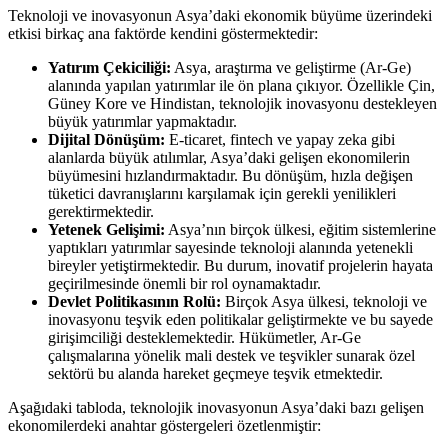
Teknoloji ve inovasyonun Asya’daki ekonomik büyüme üzerindeki
etkisi birkaç ana faktörde kendini göstermektedir:
Yatırım Çekiciliği:
Asya, araştırma ve geliştirme (Ar-Ge)
alanında yapılan yatırımlar ile ön plana çıkıyor. Özellikle Çin,
Güney Kore ve Hindistan, teknolojik inovasyonu destekleyen
büyük yatırımlar yapmaktadır.
Dijital Dönüşüm:
E-ticaret, fintech ve yapay zeka gibi
alanlarda büyük atılımlar, Asya’daki gelişen ekonomilerin
büyümesini hızlandırmaktadır. Bu dönüşüm, hızla değişen
tüketici davranışlarını karşılamak için gerekli yenilikleri
gerektirmektedir.
Yetenek Gelişimi:
Asya’nın birçok ülkesi, eğitim sistemlerine
yaptıkları yatırımlar sayesinde teknoloji alanında yetenekli
bireyler yetiştirmektedir. Bu durum, inovatif projelerin hayata
geçirilmesinde önemli bir rol oynamaktadır.
Devlet Politikasının Rolü:
Birçok Asya ülkesi, teknoloji ve
inovasyonu teşvik eden politikalar geliştirmekte ve bu sayede
girişimciliği desteklemektedir. Hükümetler, Ar-Ge
çalışmalarına yönelik mali destek ve teşvikler sunarak özel
sektörü bu alanda hareket geçmeye teşvik etmektedir.
Aşağıdaki tabloda, teknolojik inovasyonun Asya’daki bazı gelişen
ekonomilerdeki anahtar göstergeleri özetlenmiştir: