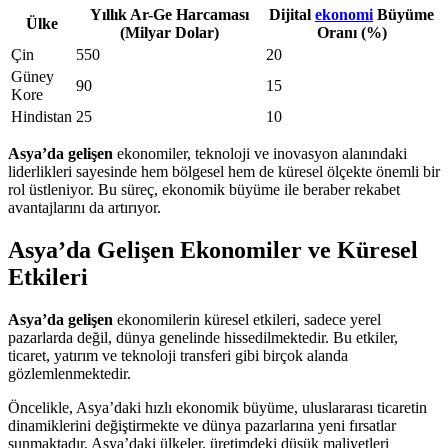
Yıllık Ar-Ge Harcaması
Dijital
ekonomi
Büyüme
Ülke
(Milyar Dolar)
Oranı (%)
Çin
550
20
Güney
90
15
Kore
Hindistan
25
10
Asya’da gelişen
ekonomiler, teknoloji ve inovasyon alanındaki
liderlikleri sayesinde hem bölgesel hem de küresel ölçekte önemli bir
rol üstleniyor. Bu süreç, ekonomik büyüme ile beraber rekabet
avantajlarını da artırıyor.
Asya’da Gelişen Ekonomiler ve Küresel
Etkileri
Asya’da gelişen
ekonomilerin küresel etkileri, sadece yerel
pazarlarda değil, dünya genelinde hissedilmektedir. Bu etkiler,
ticaret, yatırım ve teknoloji transferi gibi birçok alanda
gözlemlenmektedir.
Öncelikle, Asya’daki hızlı ekonomik büyüme, uluslararası ticaretin
dinamiklerini değiştirmekte ve dünya pazarlarına yeni fırsatlar
sunmaktadır. Asya’daki ülkeler, üretimdeki düşük maliyetleri