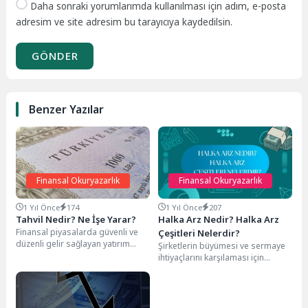
Daha sonraki yorumlarımda kullanılması için adım, e-posta
adresim ve site adresim bu tarayıcıya kaydedilsin.
GÖNDER
Benzer Yazılar
Finansal Okuryazarlık
Finansal Okuryazarlık
1 Yıl Önce
174
1 Yıl Önce
207
Tahvil Nedir? Ne İşe Yarar?
Halka Arz Nedir? Halka Arz
Finansal piyasalarda güvenli ve
Çeşitleri Nelerdir?
düzenli gelir sağlayan yatırım
Şirketlerin büyümesi ve sermaye
araçları arayanlar için tahviller,
ihtiyaçlarını karşılaması için
önemli bir seçenek...
önemli finansman
yöntemlerinden biri olan halka
arz, finansal...