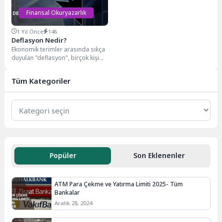
Finansal Okuryazarlık
1 Yıl Önce
146
Deflasyon Nedir?
Ekonomik terimler arasında sıkça
duyulan "deflasyon", birçok kişi
için karmaşık bir kavram olabilir.
Ancak deflasyon,...
Tüm Kategoriler
Popüler
Son Eklenenler
ATM Para Çekme ve Yatırma Limiti 2025- Tüm
Bankalar
Aralık 28, 2024