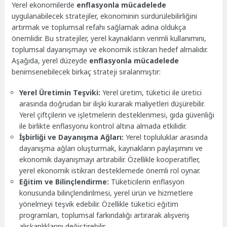
Yerel ekonomilerde
enflasyonla mücadelede
uygulanabilecek stratejiler, ekonominin sürdürülebilirliğini
artırmak ve toplumsal refahı sağlamak adına oldukça
önemlidir. Bu stratejiler, yerel kaynakların verimli kullanımını,
toplumsal dayanışmayı ve ekonomik istikrarı hedef almalıdır.
Aşağıda, yerel düzeyde
enflasyonla mücadelede
benimsenebilecek birkaç strateji sıralanmıştır:
Yerel Üretimin Teşviki:
Yerel üretim, tüketici ile üretici
arasında doğrudan bir ilişki kurarak maliyetleri düşürebilir.
Yerel çiftçilerin ve işletmelerin desteklenmesi, gıda güvenliği
ile birlikte enflasyonu kontrol altına almada etkilidir.
İşbirliği ve Dayanışma Ağları:
Yerel topluluklar arasında
dayanışma ağları oluşturmak, kaynakların paylaşımını ve
ekonomik dayanışmayı artırabilir. Özellikle kooperatifler,
yerel ekonomik istikrarı desteklemede önemli rol oynar.
Eğitim ve Bilinçlendirme:
Tüketicilerin enflasyon
konusunda bilinçlendirilmesi, yerel ürün ve hizmetlere
yönelmeyi teşvik edebilir. Özellikle tüketici eğitim
programları, toplumsal farkındalığı artırarak alışveriş
alışkanlıklarını değiştirebilir.