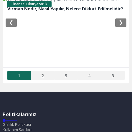
Finansal Okuryazarlık
Virman Nedir, Nasıl Yapılır, Nelere Dikkat Edilmelidir?
❮
❯
1
2
3
4
5
Politikalarımız
Gizlilik Politikası
Kullanım Şartları