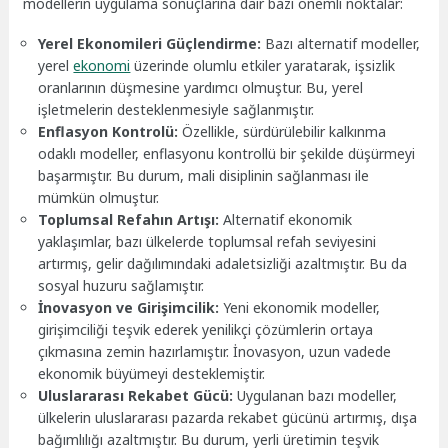
modellerin uygulama sonuçlarına dair bazı önemli noktalar:
Yerel Ekonomileri Güçlendirme:
Bazı alternatif modeller,
yerel
ekonomi
üzerinde olumlu etkiler yaratarak, işsizlik
oranlarının düşmesine yardımcı olmuştur. Bu, yerel
işletmelerin desteklenmesiyle sağlanmıştır.
Enflasyon Kontrolü:
Özellikle, sürdürülebilir kalkınma
odaklı modeller, enflasyonu kontrollü bir şekilde düşürmeyi
başarmıştır. Bu durum, mali disiplinin sağlanması ile
mümkün olmuştur.
Toplumsal Refahın Artışı:
Alternatif ekonomik
yaklaşımlar, bazı ülkelerde toplumsal refah seviyesini
artırmış, gelir dağılımındaki adaletsizliği azaltmıştır. Bu da
sosyal huzuru sağlamıştır.
İnovasyon ve Girişimcilik:
Yeni ekonomik modeller,
girişimciliği teşvik ederek yenilikçi çözümlerin ortaya
çıkmasına zemin hazırlamıştır. İnovasyon, uzun vadede
ekonomik büyümeyi desteklemiştir.
Uluslararası Rekabet Gücü:
Uygulanan bazı modeller,
ülkelerin uluslararası pazarda rekabet gücünü artırmış, dışa
bağımlılığı azaltmıştır. Bu durum, yerli üretimin teşvik