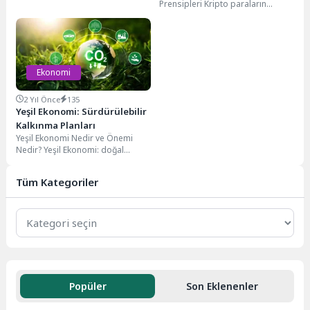
sonraki ilk Cuma günü
Prensipleri Kripto paraların
gerçekleşen ve büyük
tanımı, dijital veya sanal para
indirimlerle...
birimleri olarak...
Ekonomi
2 Yıl Önce
135
Yeşil Ekonomi: Sürdürülebilir
Kalkınma Planları
Yeşil Ekonomi Nedir ve Önemi
Nedir? Yeşil Ekonomi: doğal
kaynakların korunmasını, çevresel
sürdürülebilirliği ve sosyal...
Tüm Kategoriler
Popüler
Son Eklenenler