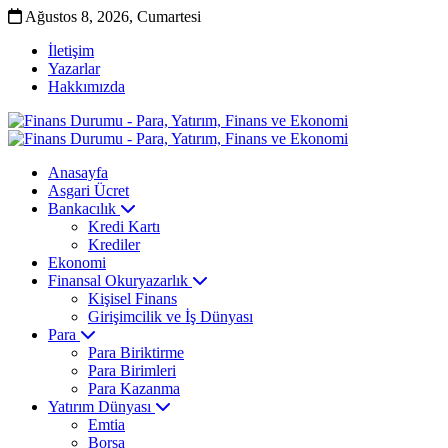
Ağustos 8, 2026, Cumartesi
İletişim
Yazarlar
Hakkımızda
Anasayfa
Asgari Ücret
Bankacılık
Kredi Kartı
Krediler
Ekonomi
Finansal Okuryazarlık
Kişisel Finans
Girişimcilik ve İş Dünyası
Para
Para Biriktirme
Para Birimleri
Para Kazanma
Yatırım Dünyası
Emtia
Borsa