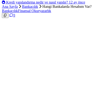
Kredi yapılandırma nedir ve nasıl yapılır?
12 ay önce
Ana Sayfa
Bankacılık
Hangi Bankalarda Hesabım Var?
Bankacılık
Finansal Okuryazarlık
3