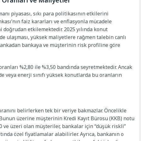
Oranları ve Maliyetler
manı piyasası, sıkı para politikasının etkilerini
ası’nın faiz kararları ve enflasyonla mücadele
ni doğrudan etkilemektedir. 2025 yılında konut
ede ulaşması, yüksek maliyetlere rağmen talebin canlı
ankadan bankaya ve müşterinin risk profiline göre
 oranları %2,80 ile %3,50 bandında seyretmektedir. Ancak
e veya enerji sınıfı yüksek konutlarda bu oranların
ranını belirlerken tek bir veriye bakmazlar. Öncelikle
. Bunun üzerine müşterinin Kredi Kayıt Bürosu (KKB) notu
 ve üzeri olan müşteriler, bankalar için “düşük riskli”
tında özel fiyatlamalar alabilirler. Ayrıca, bankanın o