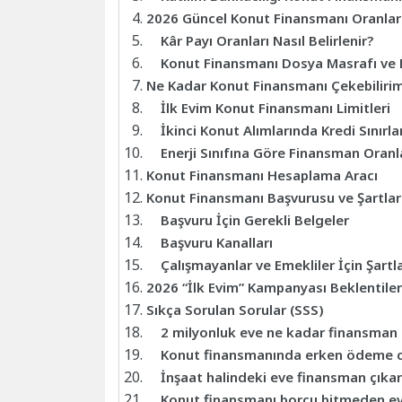
2026 Güncel Konut Finansmanı Oranları
Kâr Payı Oranları Nasıl Belirlenir?
Konut Finansmanı Dosya Masrafı ve E
Ne Kadar Konut Finansmanı Çekebiliri
İlk Evim Konut Finansmanı Limitleri
İkinci Konut Alımlarında Kredi Sınırl
Enerji Sınıfına Göre Finansman Oranl
Konut Finansmanı Hesaplama Aracı
Konut Finansmanı Başvurusu ve Şartlar
Başvuru İçin Gerekli Belgeler
Başvuru Kanalları
Çalışmayanlar ve Emekliler İçin Şartl
2026 “İlk Evim” Kampanyası Beklentiler
Sıkça Sorulan Sorular (SSS)
2 milyonluk eve ne kadar finansman 
Konut finansmanında erken ödeme c
İnşaat halindeki eve finansman çıkar
Konut finansmanı borcu bitmeden ev s