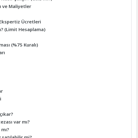
 ve Maliyetler
kspertiz Ücretleri
m? (Limit Hesaplama)
aması (%75 Kuralı)
arı
ar
i
çıkar?
ezası var mı?
 mı?
atılabilir mi?