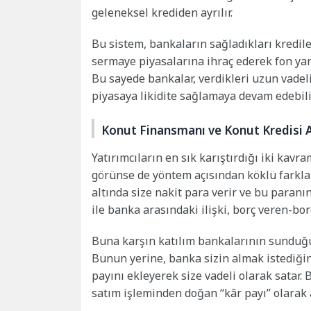
geleneksel krediden ayrılır.
Bu sistem, bankaların sağladıkları kredil
sermaye piyasalarına ihraç ederek fon yaratt
Bu sayede bankalar, verdikleri uzun vadel
piyasaya likidite sağlamaya devam edebilir
Konut Finansmanı ve Konut Kredisi A
Yatırımcıların en sık karıştırdığı iki kavr
görünse de yöntem açısından köklü farklar
altında size nakit para verir ve bu paranın 
ile banka arasındaki ilişki, borç veren-borç 
Buna karşın katılım bankalarının sundu
Bunun yerine, banka sizin almak istediğini
payını ekleyerek size vadeli olarak satar. B
satım işleminden doğan “kâr payı” olarak a