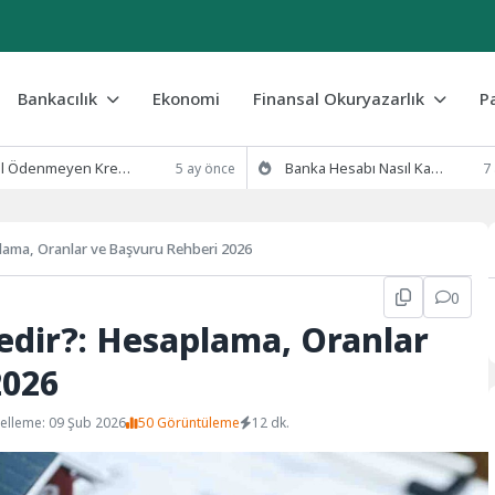
Bankacılık
Ekonomi
Finansal Okuryazarlık
P
eyen Kredi Borcu Silinir mi? 2026 Yasal Süreç ve Çözümler
Banka Hesabı Nasıl Kapatılır? (Şubeye Gitmeden E-Devlet ve Mobil Yöntemler)
5 ay önce
7
ama, Oranlar ve Başvuru Rehberi 2026
0
dir?: Hesaplama, Oranlar
2026
elleme: 09 Şub 2026
50 Görüntüleme
12 dk.