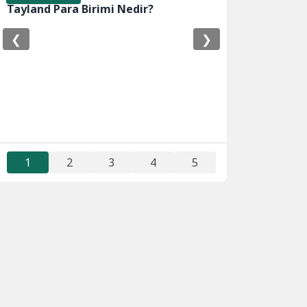
Tayland Para Birimi Nedir?
❮
❯
1
2
3
4
5