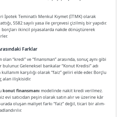
eri İpotek Teminatlı Menkul Kıymet (İTMK) olarak
ığı, 5582 sayılı yasa ile çerçevesi çizilmiş bir yapıdır.
i borçları ikincil piyasalarda nakde dönüştürerek
ler.
rasındaki Farklar
am olan “kredi” ve “finansman” arasında, sonuç aynı gibi
 bulunur. Geleneksel bankalar “Konut Kredisi” adı
kullanım karşılığı olarak “faiz” geliri elde eder. Borçlu
alan ilişkisidir.
ğu
konut finansmanı
modelinde nakit kredi verilmez.
z evi satıcıdan peşin olarak satın alır ve üzerine kâr
urada oluşan maliyet farkı “faiz” değil, ticari bir alım-
dlandırılır.