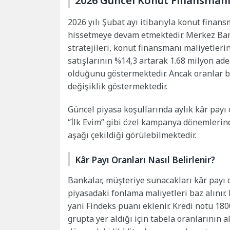
2026 Güncel Konut Finansmanı 
2026 yılı Şubat ayı itibarıyla konut finans
hissetmeye devam etmektedir. Merkez Bank
stratejileri, konut finansmanı maliyetleri
satışlarının %14,3 artarak 1.68 milyon ad
olduğunu göstermektedir. Ancak oranlar b
değişiklik göstermektedir.
Güncel piyasa koşullarında aylık kâr payı
“İlk Evim” gibi özel kampanya dönemlerind
aşağı çekildiği görülebilmektedir.
Kâr Payı Oranları Nasıl Belirlenir?
Bankalar, müşteriye sunacakları kâr payı o
piyasadaki fonlama maliyetleri baz alınır
yani Findeks puanı eklenir. Kredi notu 1800
grupta yer aldığı için tabela oranlarının al