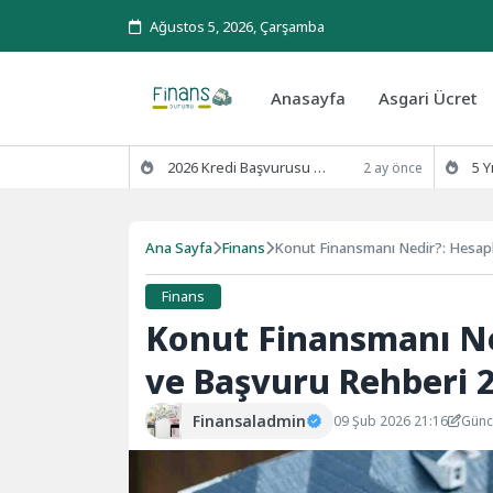
Ağustos 5, 2026, Çarşamba
Anasayfa
Asgari Ücret
2026 Kredi Başvurusu Kaç Günde Sonuçlanır?
5 Yıl Ödenm
2 ay önce
Ana Sayfa
Finans
Konut Finansmanı Nedir?: Hesapl
Finans
Konut Finansmanı Ne
ve Başvuru Rehberi 
Finansaladmin
09 Şub 2026 21:16
Günc