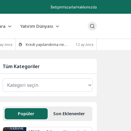
İletişim
Yazarlar
Hakkımızda
ara
Yatırım Dünyası
Kredi yapılandırma nedir ve nasıl yapılır?
 ay önce
12 ay önce
Tüm Kategoriler
Popüler
Son Eklenenler