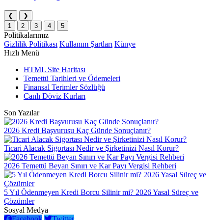
❮
❯
1
2
3
4
5
Politikalarımız
Gizlilik Politikası
Kullanım Şartları
Künye
Hızlı Menü
HTML Site Haritası
Temettü Tarihleri ve Ödemeleri
Finansal Terimler Sözlüğü
Canlı Döviz Kurları
Son Yazılar
2026 Kredi Başvurusu Kaç Günde Sonuçlanır?
Ticari Alacak Sigortası Nedir ve Şirketinizi Nasıl Korur?
2026 Temettü Beyan Sınırı ve Kar Payı Vergisi Rehberi
5 Yıl Ödenmeyen Kredi Borcu Silinir mi? 2026 Yasal Süreç ve
Çözümler
Sosyal Medya
Facebook
Twitter