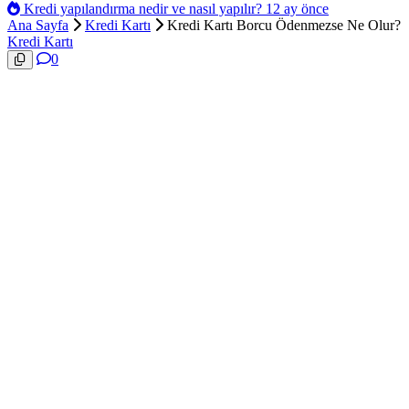
Kredi yapılandırma nedir ve nasıl yapılır?
12 ay önce
Ana Sayfa
Kredi Kartı
Kredi Kartı Borcu Ödenmezse Ne Olur?
Kredi Kartı
0