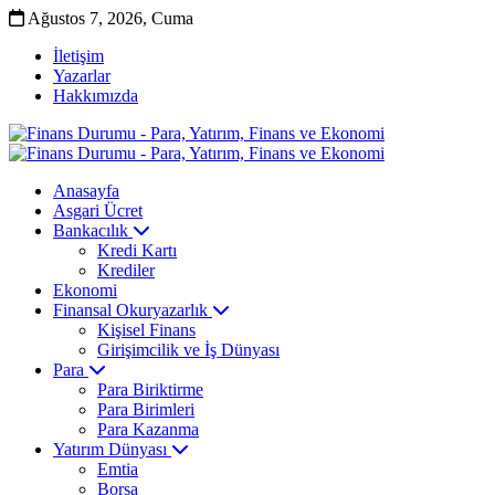
Ağustos 7, 2026, Cuma
İletişim
Yazarlar
Hakkımızda
Anasayfa
Asgari Ücret
Bankacılık
Kredi Kartı
Krediler
Ekonomi
Finansal Okuryazarlık
Kişisel Finans
Girişimcilik ve İş Dünyası
Para
Para Biriktirme
Para Birimleri
Para Kazanma
Yatırım Dünyası
Emtia
Borsa