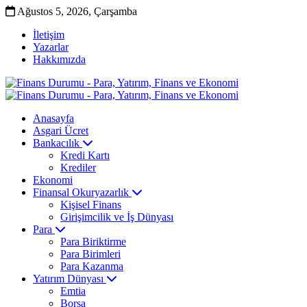
Ağustos 5, 2026, Çarşamba
İletişim
Yazarlar
Hakkımızda
Anasayfa
Asgari Ücret
Bankacılık
Kredi Kartı
Krediler
Ekonomi
Finansal Okuryazarlık
Kişisel Finans
Girişimcilik ve İş Dünyası
Para
Para Biriktirme
Para Birimleri
Para Kazanma
Yatırım Dünyası
Emtia
Borsa