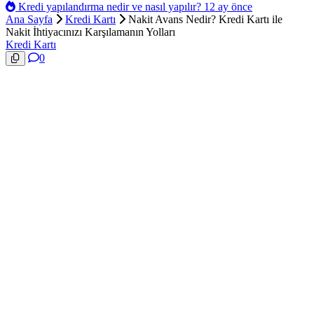
Kredi yapılandırma nedir ve nasıl yapılır?
12 ay önce
Ana Sayfa
Kredi Kartı
Nakit Avans Nedir? Kredi Kartı ile
Nakit İhtiyacınızı Karşılamanın Yolları
Kredi Kartı
0