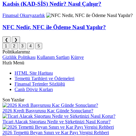
Kadsis (KAD-SİS) Nedir? Nasıl Çalışır?
Finansal Okuryazarlık
NFC Nedir, NFC ile Ödeme Nasıl Yapılır?
❮
❯
1
2
3
4
5
Politikalarımız
Gizlilik Politikası
Kullanım Şartları
Künye
Hızlı Menü
HTML Site Haritası
Temettü Tarihleri ve Ödemeleri
Finansal Terimler Sözlüğü
Canlı Döviz Kurları
Son Yazılar
2026 Kredi Başvurusu Kaç Günde Sonuçlanır?
Ticari Alacak Sigortası Nedir ve Şirketinizi Nasıl Korur?
2026 Temettü Beyan Sınırı ve Kar Payı Vergisi Rehberi