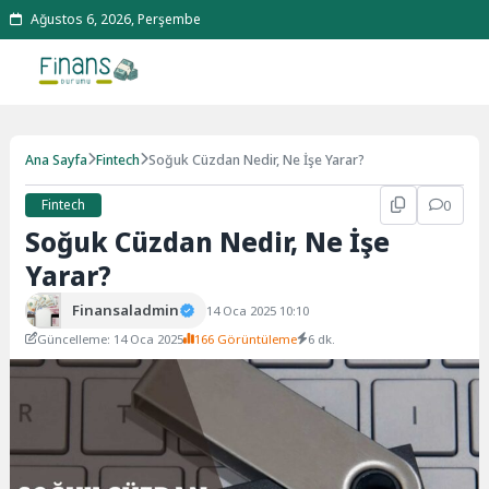
Ağustos 6, 2026, Perşembe
Ana Sayfa
Fintech
Soğuk Cüzdan Nedir, Ne İşe Yarar?
Fintech
0
Soğuk Cüzdan Nedir, Ne İşe
Yarar?
Finansaladmin
14 Oca 2025 10:10
Güncelleme: 14 Oca 2025
166 Görüntüleme
6 dk.