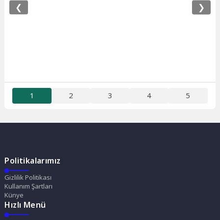
❮
❯
1
2
3
4
5
Politikalarımız
Gizlilik Politikası
Kullanım Şartları
Künye
Hızlı Menü