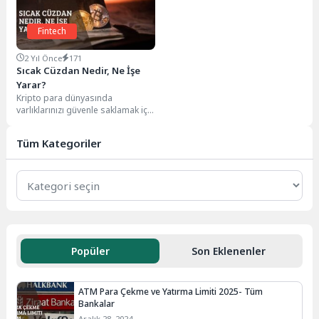
Fintech
2 Yıl Önce
171
Sıcak Cüzdan Nedir, Ne İşe
Yarar?
Kripto para dünyasında
varlıklarınızı güvenle saklamak için
kullanılan sıcak cüzdanlar,
internete bağlı dijital cüzdanlardır.
Tüm Kategoriler
Bu...
Popüler
Son Eklenenler
ATM Para Çekme ve Yatırma Limiti 2025- Tüm
Bankalar
Aralık 28, 2024