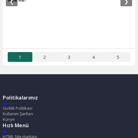
❮
❯
1
2
3
4
5
Politikalarımız
Gizlilik Politikası
Kullanım Şartları
Künye
Hızlı Menü
HTML Site Haritası