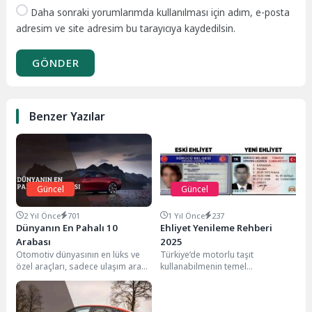
Daha sonraki yorumlarımda kullanılması için adım, e-posta
adresim ve site adresim bu tarayıcıya kaydedilsin.
GÖNDER
Benzer Yazılar
Güncel
Güncel
2 Yıl Önce
701
1 Yıl Önce
237
Dünyanın En Pahalı 10
Ehliyet Yenileme Rehberi
Arabası
2025
Otomotiv dünyasının en lüks ve
Türkiye’de motorlu taşıt
özel araçları, sadece ulaşım aracı
kullanabilmenin temel
olmaktan çıkıp adeta bir sanat...
şartlarından biri sürücü
belgesine, yani ehliyete sahip
olmaktır. Ancak zamanla...