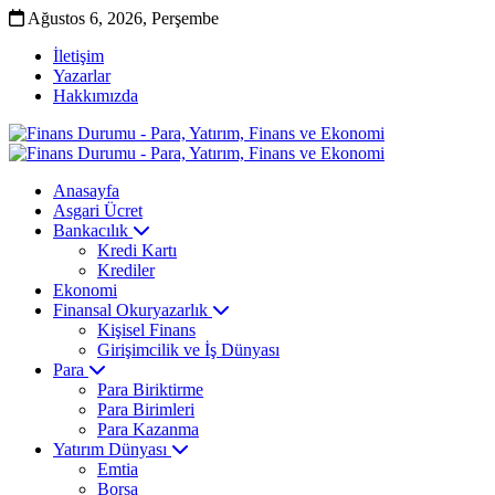
Ağustos 6, 2026, Perşembe
İletişim
Yazarlar
Hakkımızda
Anasayfa
Asgari Ücret
Bankacılık
Kredi Kartı
Krediler
Ekonomi
Finansal Okuryazarlık
Kişisel Finans
Girişimcilik ve İş Dünyası
Para
Para Biriktirme
Para Birimleri
Para Kazanma
Yatırım Dünyası
Emtia
Borsa