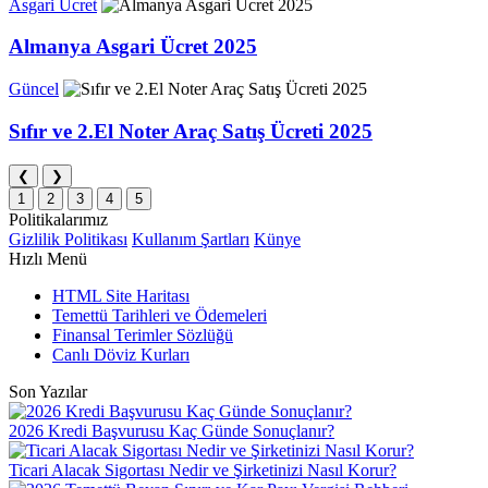
Asgari Ücret
Almanya Asgari Ücret 2025
Güncel
Sıfır ve 2.El Noter Araç Satış Ücreti 2025
❮
❯
1
2
3
4
5
Politikalarımız
Gizlilik Politikası
Kullanım Şartları
Künye
Hızlı Menü
HTML Site Haritası
Temettü Tarihleri ve Ödemeleri
Finansal Terimler Sözlüğü
Canlı Döviz Kurları
Son Yazılar
2026 Kredi Başvurusu Kaç Günde Sonuçlanır?
Ticari Alacak Sigortası Nedir ve Şirketinizi Nasıl Korur?