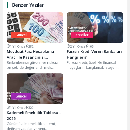
Benzer Yazılar
Güncel
Krediler
1 Yıl Önce
282
2 Yıl Önce
165
Mevduat Faiz Hesaplama
Faizsiz Kredi Veren Bankaları
Aracı ile Kazancınızı
Hangileri?
Birikimlerinizi güvenli ve risksiz
Faizsiz kredi, özellikle finansal
Planlayın
bir şekilde değerlendirmek
ihtiyaçlarını karşılamak isteyen
istiyorsanız, vadeli mevduat
bireyler için avantajlı bir seçenek
hesapları size en uygun yatırım...
olarak dikkat çekiyor....
Güncel
1 Yıl Önce
320
Kademeli Emeklilik Tablosu –
2025
Günümüzde emeklilik sistemi,
değişen yasalar ve yeni