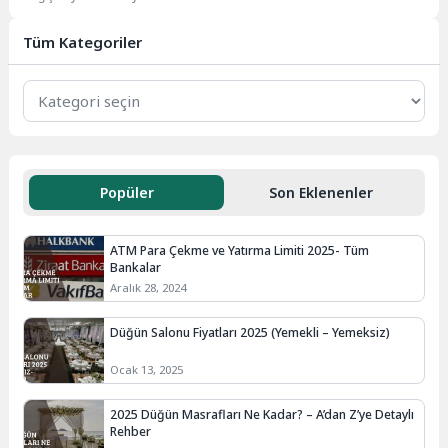
düzenlemelerle sürekli olarak
güncellenmektedir. Son yıllarda en
Tüm Kategoriler
çok...
Popüler
Son Eklenenler
ATM Para Çekme ve Yatırma Limiti 2025- Tüm
Bankalar
Aralık 28, 2024
Düğün Salonu Fiyatları 2025 (Yemekli – Yemeksiz)
Ocak 13, 2025
2025 Düğün Masrafları Ne Kadar? – A’dan Z’ye Detaylı
Rehber