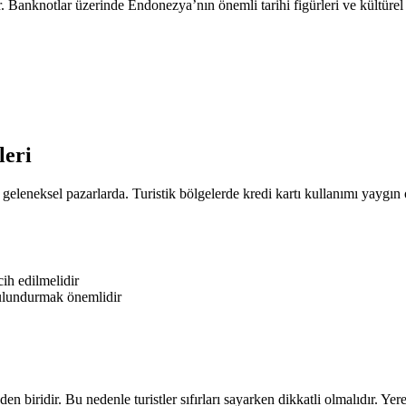
Banknotlar üzerinde Endonezya’nın önemli tarihi figürleri ve kültürel m
leri
 geleneksel pazarlarda. Turistik bölgelerde kredi kartı kullanımı yaygın o
ih edilmelidir
bulundurmak önemlidir
en biridir. Bu nedenle turistler sıfırları sayarken dikkatli olmalıdır. Yer