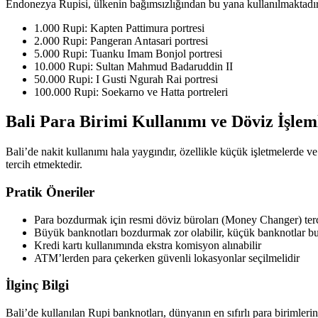
Endonezya Rupisi, ülkenin bağımsızlığından bu yana kullanılmaktadır. 
1.000 Rupi: Kapten Pattimura portresi
2.000 Rupi: Pangeran Antasari portresi
5.000 Rupi: Tuanku Imam Bonjol portresi
10.000 Rupi: Sultan Mahmud Badaruddin II
50.000 Rupi: I Gusti Ngurah Rai portresi
100.000 Rupi: Soekarno ve Hatta portreleri
Bali Para Birimi Kullanımı ve Döviz İşlem
Bali’de nakit kullanımı hala yaygındır, özellikle küçük işletmelerde ve
tercih etmektedir.
Pratik Öneriler
Para bozdurmak için resmi döviz büroları (Money Changer) terc
Büyük banknotları bozdurmak zor olabilir, küçük banknotlar 
Kredi kartı kullanımında ekstra komisyon alınabilir
ATM’lerden para çekerken güvenli lokasyonlar seçilmelidir
İlginç Bilgi
Bali’de kullanılan Rupi banknotları, dünyanın en sıfırlı para birimlerind