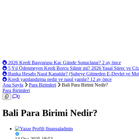
2026 Kredi Başvurusu Kaç Günde Sonuçlanır?
2 ay önce
5 Yıl Ödenmeyen Kredi Borcu Silinir mi? 2026 Yasal Süreç ve Ç
Banka Hesabı Nasıl Kapatılır? (Şubeye Gitmeden E-Devlet ve Mo
Kredi yapılandırma nedir ve nasıl yapılır?
12 ay önce
Ana Sayfa
Para Birimleri
Bali Para Birimi Nedir?
Para Birimleri
0
Bali Para Birimi Nedir?
finansaladmin
14 Oca 2025 18:53