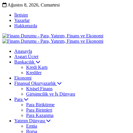
Ağustos 8, 2026, Cumartesi
İletişim
Yazarlar
Hakkımızda
Anasayfa
Asgari Ücret
Bankacılık
Kredi Kartı
Krediler
Ekonomi
Finansal Okuryazarlık
Kişisel Finans
Girişimcilik ve İş Dünyası
Para
Para Biriktirme
Para Birimleri
Para Kazanma
Yatırım Dünyası
Emtia
Borsa