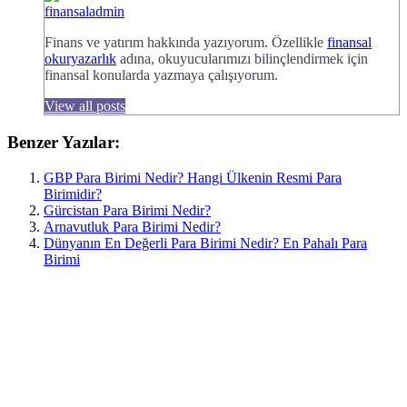
finansaladmin
Finans ve yatırım hakkında yazıyorum. Özellikle
finansal
okuryazarlık
adına, okuyucularımızı bilinçlendirmek için
finansal konularda yazmaya çalışıyorum.
View all posts
Benzer Yazılar:
GBP Para Birimi Nedir? Hangi Ülkenin Resmi Para
Birimidir?
Gürcistan Para Birimi Nedir?
Arnavutluk Para Birimi Nedir?
Dünyanın En Değerli Para Birimi Nedir? En Pahalı Para
Birimi