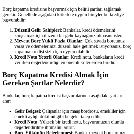
Borç kapatma kredisine başvurmak için belirli şartları sağlamak
gerekir. Genellikle aşağıdaki kriterlere uygun bireyler bu krediye
başvurabilir:
Düzenli Gelir Sahipleri
: Bankalar, kredi ödemelerini
karşılamak için düzenli bir gelir kaynağınız olmasını ister.
Mevcut Borç Yükü Fazla Olanlar
: Çok sayıda borcunuz
varsa ve ödemelerinizı düzenli hale getirmek istiyorsanız, borç
kapatma kredisi sizin için uygun olabilir.
Kredi Notu Yeterli Olanlar
: Kredi notu, bankaların kredi
verirken değerlendirdiği en önemli kriterlerden biridir.
Borç Kapatma Kredisi Almak İçin
Gereken Şartlar Nelerdir?
Bankalar, borç kapatma kredisi başvurularında aşağıdaki şartları
arar:
Gelir Belgesi
: Çalışanlar için maaş bordrosu, emekliler için
emekli aylığı dökümü gibi belgeler talep edilir.
Kredi Notu
: Yüksek bir kredi notu, başvurunuzun olumlu
değerlendirilme ihtimalini artırır.
Borç Yükünün Belgelenmesi
: Banka, mevcut borçlarınızı