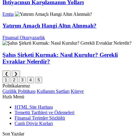
İhtiyacınızı Karşılamanın Yolları
Emtia
Yatırım Amaçlı Hangi Altın Alınmalı?
Finansal Okuryazarlık
Şahıs Şirketi Kurmak: Nasıl Kurulur? Gerekli
Evraklar Nelerdir?
❮
❯
1
2
3
4
5
Politikalarımız
Gizlilik Politikası
Kullanım Şartları
Künye
Hızlı Menü
HTML Site Haritası
Temettü Tarihleri ve Ödemeleri
Finansal Terimler Sözlüğü
Canlı Döviz Kurları
Son Yazılar