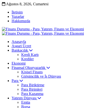
Ağustos 8, 2026, Cumartesi
İletişim
Yazarlar
Hakkımızda
Anasayfa
Asgari Ücret
Bankacılık
Kredi Kartı
Krediler
Ekonomi
Finansal Okuryazarlık
Kişisel Finans
Girişimcilik ve İş Dünyası
Para
Para Biriktirme
Para Birimleri
Para Kazanma
Yatırım Dünyası
Emtia
Borsa