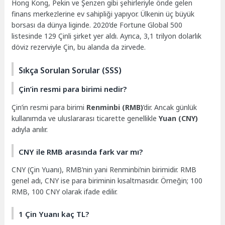
Hong Kong, Pekin ve Şenzen gibi şehirleriyle önde gelen
finans merkezlerine ev sahipliği yapıyor. Ülkenin üç büyük
borsası da dünya liginde. 2020’de Fortune Global 500
listesinde 129 Çinli şirket yer aldı. Ayrıca, 3,1 trilyon dolarlık
döviz rezerviyle Çin, bu alanda da zirvede.
Sıkça Sorulan Sorular (SSS)
Çin’in resmi para birimi nedir?
Çin’in resmi para birimi
Renminbi (RMB)
’dir. Ancak günlük
kullanımda ve uluslararası ticarette genellikle
Yuan (CNY)
adıyla anılır.
CNY ile RMB arasında fark var mı?
CNY (Çin Yuanı), RMB’nin yani Renminbi’nin birimidir. RMB
genel adı, CNY ise para biriminin kısaltmasıdır. Örneğin; 100
RMB, 100 CNY olarak ifade edilir.
1 Çin Yuanı kaç TL?