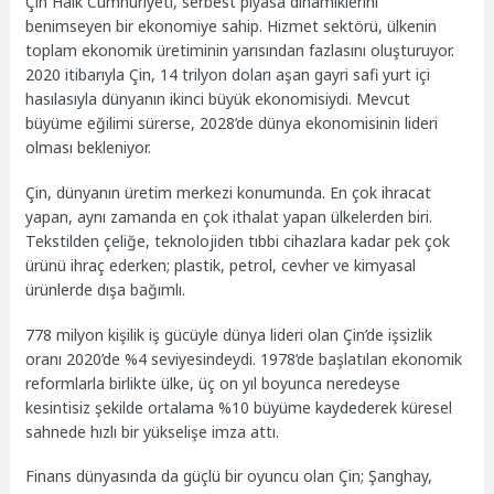
Çin Halk Cumhuriyeti, serbest piyasa dinamiklerini
benimseyen bir ekonomiye sahip. Hizmet sektörü, ülkenin
toplam ekonomik üretiminin yarısından fazlasını oluşturuyor.
2020 itibarıyla Çin, 14 trilyon doları aşan gayri safi yurt içi
hasılasıyla dünyanın ikinci büyük ekonomisiydi. Mevcut
büyüme eğilimi sürerse, 2028’de dünya ekonomisinin lideri
olması bekleniyor.
Çin, dünyanın üretim merkezi konumunda. En çok ihracat
yapan, aynı zamanda en çok ithalat yapan ülkelerden biri.
Tekstilden çeliğe, teknolojiden tıbbi cihazlara kadar pek çok
ürünü ihraç ederken; plastik, petrol, cevher ve kimyasal
ürünlerde dışa bağımlı.
778 milyon kişilik iş gücüyle dünya lideri olan Çin’de işsizlik
oranı 2020’de %4 seviyesindeydi. 1978’de başlatılan ekonomik
reformlarla birlikte ülke, üç on yıl boyunca neredeyse
kesintisiz şekilde ortalama %10 büyüme kaydederek küresel
sahnede hızlı bir yükselişe imza attı.
Finans dünyasında da güçlü bir oyuncu olan Çin; Şanghay,