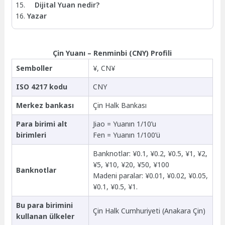
Dijital Yuan nedir?
Yazar
Çin Yuanı – Renminbi (CNY) Profili
Semboller
¥, CN¥
ISO 4217 kodu
CNY
Merkez bankası
Çin Halk Bankası
Para birimi alt
Jiao = Yuanın 1/10’u
birimleri
Fen = Yuanın 1/100’ü
Banknotlar: ¥0.1, ¥0.2, ¥0.5, ¥1, ¥2,
¥5, ¥10, ¥20, ¥50, ¥100
Banknotlar
Madeni paralar: ¥0.01, ¥0.02, ¥0.05,
¥0.1, ¥0.5, ¥1.
Bu para birimini
Çin Halk Cumhuriyeti (Anakara Çin)
kullanan ülkeler