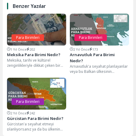
Benzer Yazılar
Para Birimleri
Para Birimleri
1 Yıl Önce
202
2 Yıl Önce
173
Meksika Para Birimi Nedir?
Arnavutluk Para Birimi
Meksika, tarihi ve kültürel
Nedir?
zenginlikleriyle dikkat çeken bir
Arnavutluk'a seyahat planlayanlar
ülkedir. Peki, Meksika'nın resmi
veya bu Balkan ülkesinin
para birimi nedir?...
ekonomisiyle ilgilenenler için para
birimini tanımak önemlidir. Bu...
Para Birimleri
2 Yıl Önce
242
Gürcistan Para Birimi Nedir?
Gürcistan'a seyahat etmeyi
planlıyorsanız ya da bu ülkenin
ekonomisi hakkında bilgi edinmek