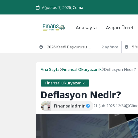
Ağustos 7, 2026, Cuma
Anasayfa
Asgari Ücret
2026 Kredi Başvurusu Kaç Günde Sonuçlanır?
5 Yıl Ödenm
2 ay önce
Ana Sayfa
Finansal Okuryazarlık
Deflasyon Nedir?
Finansal Okuryazarlık
Deflasyon Nedir?
Finansaladmin
21 Şub 2025 12:24
Günc