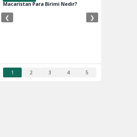
Macaristan Para Birimi Nedir?
❮
❯
1
2
3
4
5