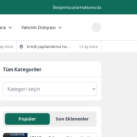
İletişim
Yazarlar
Hakkımızda
ara
Yatırım Dünyası
Kredi yapılandırma nedir ve nasıl yapılır?
 ay önce
12 ay önce
Tüm Kategoriler
Popüler
Son Eklenenler