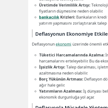
Üretimde Verimlilik Artışı:
Teknoloji
fiyatların düşmesine neden olabilir.
bankacılık
Krizleri:
Bankaların kredi 
yatırım yapmasını zorlaştırarak talep 
Deflasyonun Ekonomiye Etkile
Deflasyonun
ekonomi
üzerinde önemli etki
Tüketici Harcamalarında Azalma:
İ
harcamalarını erteleyebilir. Bu da ek
İşsizlik Artışı:
Talep daralması, işletm
azaltmasına neden olabilir.
Borç Yükünün Artması:
Deflasyon dön
ağır hale gelir.
Yatırımların Azalması:
İş dünyası bel
ekonomik durgunluğa yol açar.
Deflasyonla Mücadele Yönteml