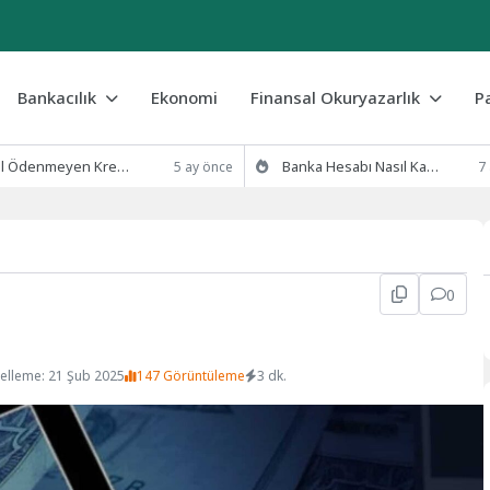
Bankacılık
Ekonomi
Finansal Okuryazarlık
P
eyen Kredi Borcu Silinir mi? 2026 Yasal Süreç ve Çözümler
Banka Hesabı Nasıl Kapatılır? (Şubeye Gitmeden E-Devlet ve Mobil Yöntemler)
5 ay önce
7
0
elleme: 21 Şub 2025
147 Görüntüleme
3 dk.