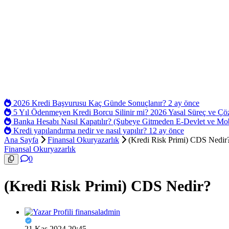
2026 Kredi Başvurusu Kaç Günde Sonuçlanır?
2 ay önce
5 Yıl Ödenmeyen Kredi Borcu Silinir mi? 2026 Yasal Süreç ve Ç
Banka Hesabı Nasıl Kapatılır? (Şubeye Gitmeden E-Devlet ve Mo
Kredi yapılandırma nedir ve nasıl yapılır?
12 ay önce
Ana Sayfa
Finansal Okuryazarlık
(Kredi Risk Primi) CDS Nedir
Finansal Okuryazarlık
0
(Kredi Risk Primi) CDS Nedir?
finansaladmin
21 Kas 2024 20:45