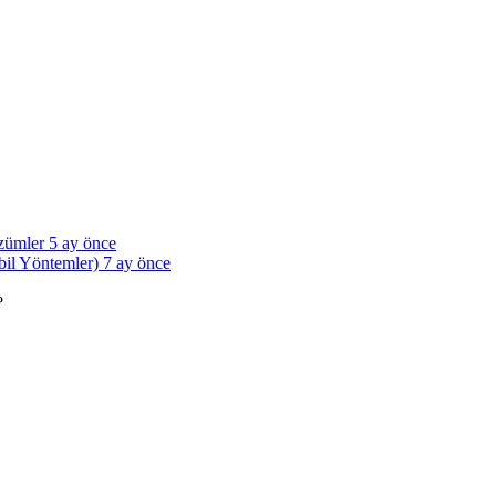
özümler
5 ay önce
bil Yöntemler)
7 ay önce
?