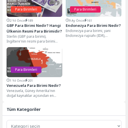
Para Birimleri
Para Birimleri
2 Yıl Önce
189
9 Ay Önce
161
GBP Para Birimi Nedir? Hangi
Endonezya Para Birimi Nedir?
Endonezya para birimi, yani
Ülkenin Resmi Para Birimidir?
Endonezya rupiahı (IDR),
Sterlin (GBP para birimi),
Güneydoğu Asya’nın en büyük
İngiltere'nin resmi para birimi
ekonomilerinden biri olan
olarak dünya finans piyasalarının
Endonezya’da...
en önemli rezerv...
Para Birimleri
1 Yıl Önce
201
Venezuela Para Birimi Nedir?
Venezuela, Güney Amerika'nın
doğal kaynaklar açısından en
zengin ülkelerinden biridir. Ancak,
ekonomik dalgalanmalar ve
Tüm Kategoriler
enflasyon...