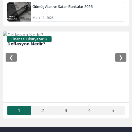
Gümüş Alan ve Satan Bankalar 2026
Mart 11, 2025
Finansal Okuryazarlık
Deflasyon Nedir?
❮
❯
1
2
3
4
5