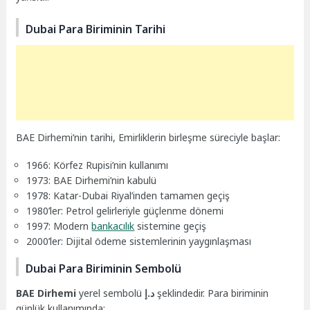
Dubai Para Biriminin Tarihi
BAE Dirhemi’nin tarihi, Emirliklerin birleşme süreciyle başlar:
1966: Körfez Rupisi’nin kullanımı
1973: BAE Dirhemi’nin kabulü
1978: Katar-Dubai Riyal’inden tamamen geçiş
1980’ler: Petrol gelirleriyle güçlenme dönemi
1997: Modern
bankacılık
sistemine geçiş
2000’ler: Dijital ödeme sistemlerinin yaygınlaşması
Dubai Para Biriminin Sembolü
BAE Dirhemi
yerel sembolü
د.إ
şeklindedir. Para biriminin
günlük kullanımında: