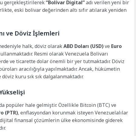
mu gerçekleştirilerek
“Bolívar Digital”
adı verilen yeni bir
ikte, eski bolivar değerinden altı sıfır atılarak yeniden
ı ve Döviz İşlemleri
edeniyle halk, döviz olarak
ABD Doları (USD)
ve
Euro
kullanmaktadır. Resmi olarak Venezuela Bolivarı
de ve ticarette dolar önemli bir yer tutmaktadır. Döviz
 büroları aracılığıyla yapılmaktadır. Ancak, hükümetin
 döviz kuru sık sık dalgalanmaktadır.
Yükselişi
da popüler hale gelmiştir. Özellikle Bitcoin (BTC) ve
ro (PTR)
, enflasyondan korunmak isteyen Venezuelalılar
 dijital finansal çözümlerin ülke ekonomisinde giderek
ır.