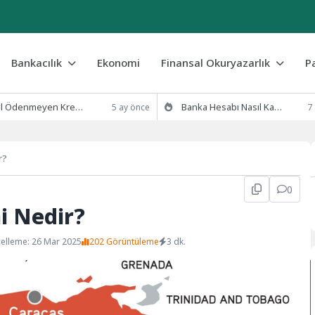
Bankacılık
Ekonomi
Finansal Okuryazarlık
P
eyen Kredi Borcu Silinir mi? 2026 Yasal Süreç ve Çözümler
Banka Hesabı Nasıl Kapatılır? (Şubeye Gitmeden E-Devlet ve Mobil Yöntemler)
5 ay önce
7
r?
0
i Nedir?
elleme: 26 Mar 2025
202 Görüntüleme
3 dk.