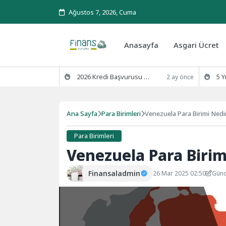
Ağustos 7, 2026, Cuma
Anasayfa
Asgari Ücret
2026 Kredi Başvurusu Kaç Günde Sonuçlanır?
5 Yıl Ödenm
2 ay önce
Ana Sayfa
Para Birimleri
Venezuela Para Birimi Nedi
Para Birimleri
Venezuela Para Birim
Finansaladmin
26 Mar 2025 02:50
Günc