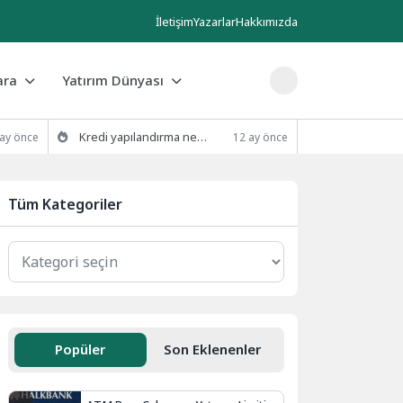
İletişim
Yazarlar
Hakkımızda
ara
Yatırım Dünyası
Kredi yapılandırma nedir ve nasıl yapılır?
 ay önce
12 ay önce
Tüm Kategoriler
Popüler
Son Eklenenler