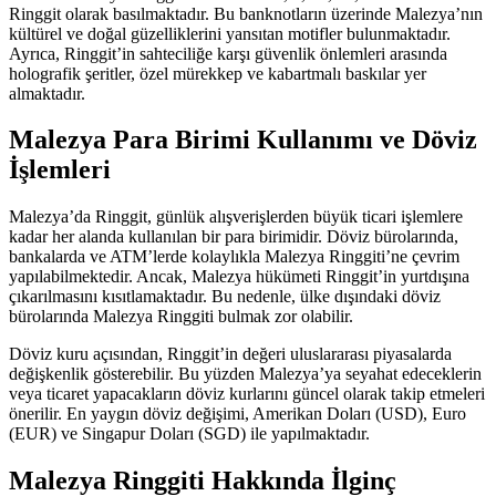
Ringgit olarak basılmaktadır. Bu banknotların üzerinde Malezya’nın
kültürel ve doğal güzelliklerini yansıtan motifler bulunmaktadır.
Ayrıca, Ringgit’in sahteciliğe karşı güvenlik önlemleri arasında
holografik şeritler, özel mürekkep ve kabartmalı baskılar yer
almaktadır.
Malezya Para Birimi Kullanımı ve Döviz
İşlemleri
Malezya’da Ringgit, günlük alışverişlerden büyük ticari işlemlere
kadar her alanda kullanılan bir para birimidir. Döviz bürolarında,
bankalarda ve ATM’lerde kolaylıkla Malezya Ringgiti’ne çevrim
yapılabilmektedir. Ancak, Malezya hükümeti Ringgit’in yurtdışına
çıkarılmasını kısıtlamaktadır. Bu nedenle, ülke dışındaki döviz
bürolarında Malezya Ringgiti bulmak zor olabilir.
Döviz kuru açısından, Ringgit’in değeri uluslararası piyasalarda
değişkenlik gösterebilir. Bu yüzden Malezya’ya seyahat edeceklerin
veya ticaret yapacakların döviz kurlarını güncel olarak takip etmeleri
önerilir. En yaygın döviz değişimi, Amerikan Doları (USD), Euro
(EUR) ve Singapur Doları (SGD) ile yapılmaktadır.
Malezya Ringgiti Hakkında İlginç