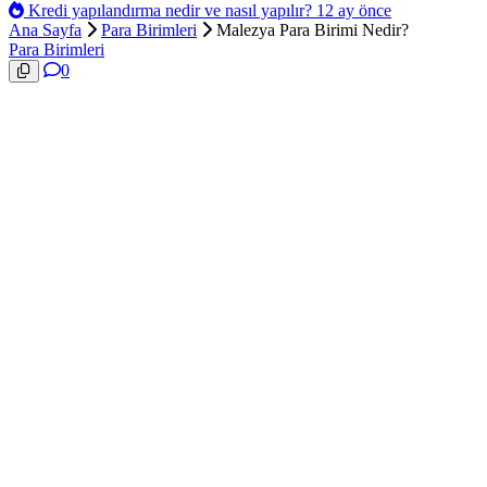
Kredi yapılandırma nedir ve nasıl yapılır?
12 ay önce
Ana Sayfa
Para Birimleri
Malezya Para Birimi Nedir?
Para Birimleri
0