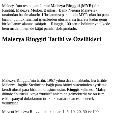
Malezya’nın resmi para birimi
Malezya Ringgiti (MYR)
‘dir.
Ringgit, Malezya Merkez Bankası (Bank Negara Malaysia)
tarafından basılmaktadır. Uluslararası para kodu MYR olan bu para
birimi, günlük finansal işlemlerden uluslararası ticarete kadar geniş
bir kullanım alanına sahiptir. 1 Ringgit, 100 sen’e bölünür ve ülkede
hem madeni hem de kâğıt paralar dolaşımdadır.
Malezya Ringgiti Tarihi ve Özellikleri
Malezya Ringgiti’nin tarihi, 1967 yılına dayanmaktadır. Bu tarihte
Malezya, İngiliz Sterlini’ne bağlı para birimi sisteminden ayrılarak
kendi ulusal para birimini oluşturmuştur.
Ringgit
kelimesi, Malay
dilinde “pürüzlü” veya “tırtıklı” anlamına gelmektedir ve bu isim,
eski İspanyol dolarlarının tırtıklı kenarlarından esinlenerek
verilmiştir.
Mevcut Malezya Ringgiti banknotları 1, 5, 10, 20, 50 ve 100