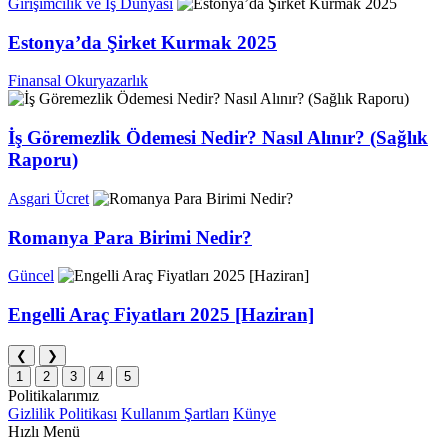
Girişimcilik ve İş Dünyası
Estonya’da Şirket Kurmak 2025
Finansal Okuryazarlık
İş Göremezlik Ödemesi Nedir? Nasıl Alınır? (Sağlık
Raporu)
Asgari Ücret
Romanya Para Birimi Nedir?
Güncel
Engelli Araç Fiyatları 2025 [Haziran]
❮
❯
1
2
3
4
5
Politikalarımız
Gizlilik Politikası
Kullanım Şartları
Künye
Hızlı Menü