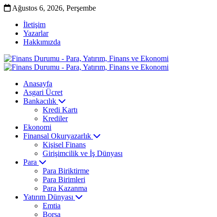
Ağustos 6, 2026, Perşembe
İletişim
Yazarlar
Hakkımızda
Anasayfa
Asgari Ücret
Bankacılık
Kredi Kartı
Krediler
Ekonomi
Finansal Okuryazarlık
Kişisel Finans
Girişimcilik ve İş Dünyası
Para
Para Biriktirme
Para Birimleri
Para Kazanma
Yatırım Dünyası
Emtia
Borsa