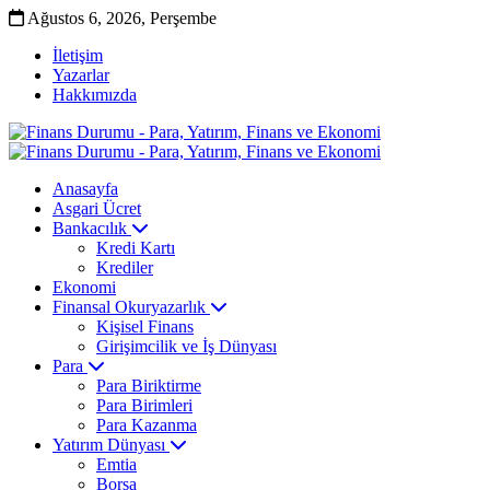
Ağustos 6, 2026, Perşembe
İletişim
Yazarlar
Hakkımızda
Anasayfa
Asgari Ücret
Bankacılık
Kredi Kartı
Krediler
Ekonomi
Finansal Okuryazarlık
Kişisel Finans
Girişimcilik ve İş Dünyası
Para
Para Biriktirme
Para Birimleri
Para Kazanma
Yatırım Dünyası
Emtia
Borsa