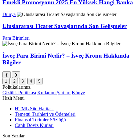
Emekli Promosyonu 2025 En Yüksek Hangi Banka
Dünya
Uluslararası Ticaret Savaşlarında Son Gelişmeler
Para Birimleri
İsveç Para Birimi Nedir? – İsveç Kronu Hakkında
Bilgiler
❮
❯
1
2
3
4
5
Politikalarımız
Gizlilik Politikası
Kullanım Şartları
Künye
Hızlı Menü
HTML Site Haritası
Temettü Tarihleri ve Ödemeleri
Finansal Terimler Sözlüğü
Canlı Döviz Kurları
Son Yazılar