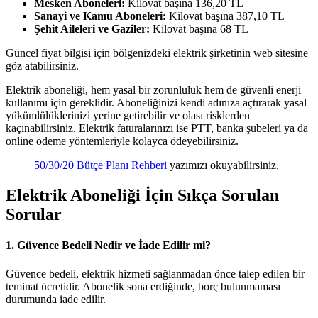
Mesken Aboneleri:
Kilovat başına 136,20 TL
Sanayi ve Kamu Aboneleri:
Kilovat başına 387,10 TL
Şehit Aileleri ve Gaziler:
Kilovat başına 68 TL
Güncel fiyat bilgisi için bölgenizdeki elektrik şirketinin web sitesine
göz atabilirsiniz.
Elektrik aboneliği, hem yasal bir zorunluluk hem de güvenli enerji
kullanımı için gereklidir. Aboneliğinizi kendi adınıza açtırarak yasal
yükümlülüklerinizi yerine getirebilir ve olası risklerden
kaçınabilirsiniz. Elektrik faturalarınızı ise PTT, banka şubeleri ya da
online ödeme yöntemleriyle kolayca ödeyebilirsiniz.
50/30/20 Bütçe Planı Rehberi
yazımızı okuyabilirsiniz.
Elektrik Aboneliği İçin Sıkça Sorulan
Sorular
1. Güvence Bedeli Nedir ve İade Edilir mi?
Güvence bedeli, elektrik hizmeti sağlanmadan önce talep edilen bir
teminat ücretidir. Abonelik sona erdiğinde, borç bulunmaması
durumunda iade edilir.