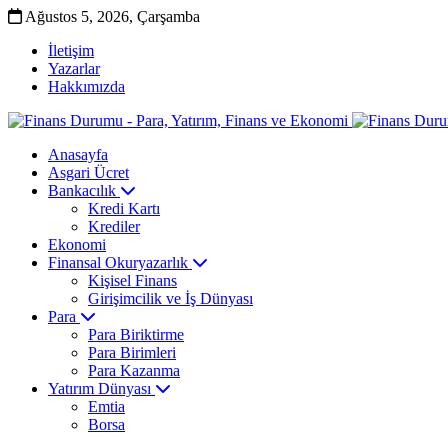
Ağustos 5, 2026, Çarşamba
İletişim
Yazarlar
Hakkımızda
Anasayfa
Asgari Ücret
Bankacılık
Kredi Kartı
Krediler
Ekonomi
Finansal Okuryazarlık
Kişisel Finans
Girişimcilik ve İş Dünyası
Para
Para Biriktirme
Para Birimleri
Para Kazanma
Yatırım Dünyası
Emtia
Borsa