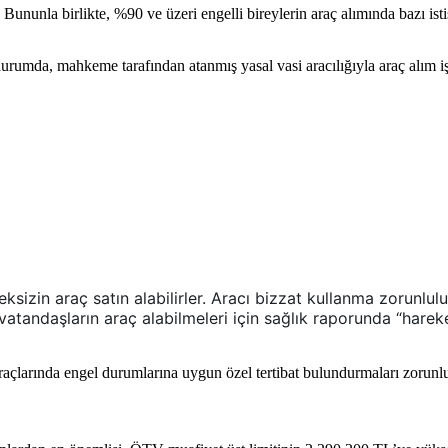
Bununla birlikte, %90 ve üzeri engelli bireylerin araç alımında bazı ist
durumda, mahkeme tarafından atanmış yasal vasi aracılığıyla araç alım işl
izin araç satın alabilirler. Aracı bizzat kullanma zorunlulukl
atandaşların araç alabilmeleri için sağlık raporunda “hareke
 araçlarında engel durumlarına uygun özel tertibat bulundurmaları zorunl