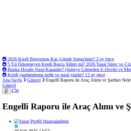
2026 Kredi Başvurusu Kaç Günde Sonuçlanır?
2 ay önce
5 Yıl Ödenmeyen Kredi Borcu Silinir mi? 2026 Yasal Süreç ve Ç
Banka Hesabı Nasıl Kapatılır? (Şubeye Gitmeden E-Devlet ve Mo
Kredi yapılandırma nedir ve nasıl yapılır?
12 ay önce
Ana Sayfa
Güncel
Engelli Raporu ile Araç Alımı ve Şartları Nele
Güncel
0
Engelli Raporu ile Araç Alımı ve Ş
finansaladmin
28 Şub 2025 14:57