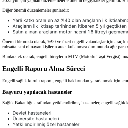
2025 yılı için yapılan düzenlemelerle önemli değişiklikler getirildi. 
Diğer önemli düzenlemeler şunlardır:
Yerli katkı oranı en az %40 olan araçların ilk iktisab
Araçların ilk iktisap tarihinden itibaren 5 yıl geçtikt
Satın alınan araçların motor hacmi 1.6 litreyi geçmeme
Önemli bir nokta olarak, %90 ve üzeri engelli vatandaşlar için araç ku
ruhsatta ismi olmayan kişilerin aracı kullanması durumunda ağır para c
Bunlara ek olarak, engelli bireylerin MTV (Motorlu Taşıt Vergisi) muafiy
Engelli Raporu Alma Süreci
Engelli sağlık kurulu raporu, engelli haklarından yararlanmak için tem
Başvuru yapılacak hastaneler
Sağlık Bakanlığı tarafından yetkilendirilmiş hastaneler, engelli sağlı
Devlet hastaneleri
Üniversite hastaneleri
Yetkilendirilmiş özel hastaneler