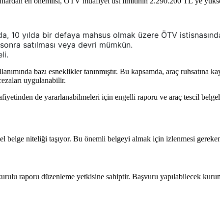
Bunlardan en önemlisi, ÖTV muafiyet üst limitinin 2.290.200 TL’ye yükse
ında, 10 yılda bir defaya mahsus olmak üzere ÖTV istisnasınd
en sonra satılması veya devri mümkün.
li.
llanımında bazı esneklikler tanınmıştır. Bu kapsamda, araç ruhsatına kay
ezaları uygulanabilir.
etinden de yararlanabilmeleri için engelli raporu ve araç tescil belgeler
el belge niteliği taşıyor. Bu önemli belgeyi almak için izlenmesi gereke
k kurulu raporu düzenleme yetkisine sahiptir. Başvuru yapılabilecek kurum