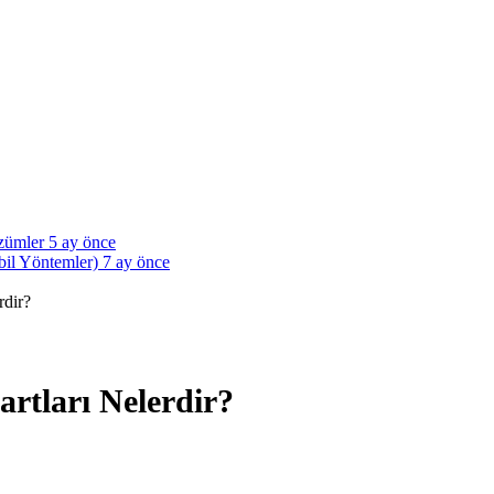
özümler
5 ay önce
bil Yöntemler)
7 ay önce
rdir?
artları Nelerdir?