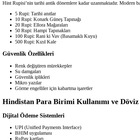
Hint Rupisi’nin tarihi antik dönemlere kadar uzanmaktadır. Modern ban
5 Rupi: Tarihi anıtlar
10 Rupi: Konark Güneş Tapınağı
20 Rupi: Ellora Mağaraları
50 Rupi: Hampi Tapınakları
100 Rupi: Rani ki Vav (Basamaklı Kuyu)
500 Rupi: Kızıl Kale
Güvenlik Özellikleri
Renk değiştiren mürekkepler
Su damgaları
Güvenlik iplikleri
Mikro yazılar
Görme engelliler için kabartma işaretler
Hindistan Para Birimi Kullanımı ve Döviz 
Dijital Ödeme Sistemleri
UPI (Unified Payments Interface)
BHIM uygulaması
RuPay kartları