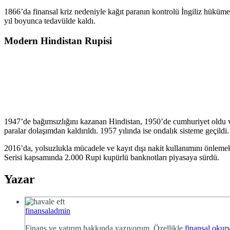
1866’da finansal kriz nedeniyle kağıt paranın kontrolü İngiliz hükümeti
yıl boyunca tedavülde kaldı.
Modern Hindistan Rupisi
1947’de bağımsızlığını kazanan Hindistan, 1950’de cumhuriyet oldu v
paralar dolaşımdan kaldırıldı. 1957 yılında ise ondalık sisteme geçildi.
2016’da, yolsuzlukla mücadele ve kayıt dışı nakit kullanımını önlem
Serisi kapsamında 2.000 Rupi kupürlü banknotları piyasaya sürdü.
Yazar
finansaladmin
Finans ve yatırım hakkında yazıyorum. Özellikle
finansal okury