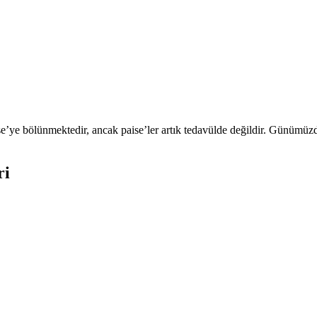
se’ye bölünmektedir, ancak paise’ler artık tedavülde değildir. Günümüzd
ri