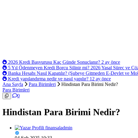
2026 Kredi Başvurusu Kaç Günde Sonuçlanır?
2 ay önce
5 Yıl Ödenmeyen Kredi Borcu Silinir mi? 2026 Yasal Süreç ve Ç
Banka Hesabı Nasıl Kapatılır? (Şubeye Gitmeden E-Devlet ve Mo
Kredi yapılandırma nedir ve nasıl yapılır?
12 ay önce
Ana Sayfa
Para Birimleri
Hindistan Para Birimi Nedir?
Para Birimleri
0
Hindistan Para Birimi Nedir?
finansaladmin
04 Şub 2025 10:33