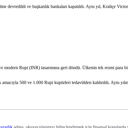
ne devredildi ve başkanlık bankaları kapatıldı. Aynı yıl, Kraliçe Victori
e modern Rupi (INR) tasarımına geri döndü. Ülkenin tek resmi para biri
ek amacıyla 500 ve 1.000 Rupi kupürleri tedavülden kaldırıldı. Aynı y
azarlık
adına, okuyucularımızı bilinçlendirmek için finansal konularda