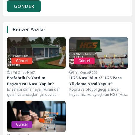
GÖNDER
Benzer Yazılar
Güncel
Güncel
1 Yıl Önce
167
1 Yıl Önce
299
Prefabrik Ev Yardım
HGS Nasıl Alınır? HGS Para
Başvurusu Nasıl Yapılır?
Yükleme Nasıl Yapılır?
Ev sahibi olma hayali kuran dar
Köprü ve otoyol geçişlerinde
gelirli vatandaşlar için devlet
hayatımızı kolaylaştıran HGS (Hızlı
tarafından sağlanan prefabrik ve
Geçiş Sistemi), günümüzde araç
betonarme...
sahiplerinin vazgeçilmez bir...
Güncel