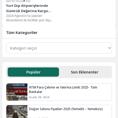
2 Yıl Önce
152
Yurt Dışı Alışverişlerinde
Gümrük Değerine Kargo
2024 Ağustos'ta yapılan
Ücreti de Dahil Edilecek
düzenleme ile birlikte yurt dışı
alışverişlerinde limit ve vergi
güncellemeleri yapılmıştı. Alınan...
Tüm Kategoriler
Popüler
Son Eklenenler
ATM Para Çekme ve Yatırma Limiti 2025- Tüm
Bankalar
Aralık 28, 2024
Düğün Salonu Fiyatları 2025 (Yemekli – Yemeksiz)