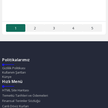
1
2
3
4
5
Politikalarımız
Gizlilik Politikası
Kullanım Şartları
Künye
Hızlı Menü
HTML Site Haritası
Temettü Tarihleri ve Ödemeleri
Finansal Terimler Sözlüğü
Canlı Döviz Kurları