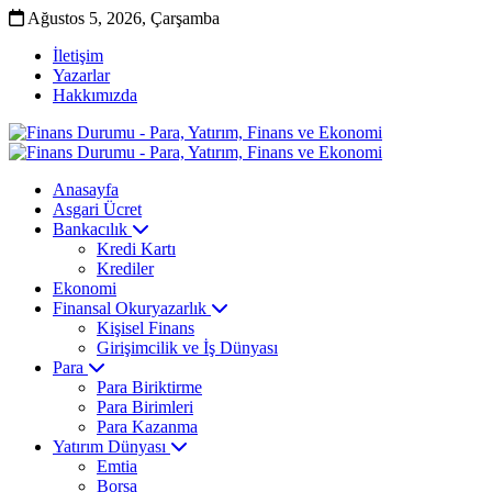
Ağustos 5, 2026, Çarşamba
İletişim
Yazarlar
Hakkımızda
Anasayfa
Asgari Ücret
Bankacılık
Kredi Kartı
Krediler
Ekonomi
Finansal Okuryazarlık
Kişisel Finans
Girişimcilik ve İş Dünyası
Para
Para Biriktirme
Para Birimleri
Para Kazanma
Yatırım Dünyası
Emtia
Borsa