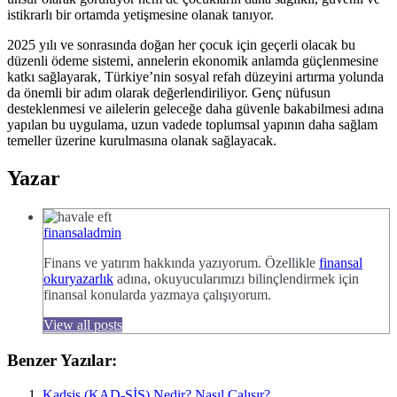
istikrarlı bir ortamda yetişmesine olanak tanıyor.
2025 yılı ve sonrasında doğan her çocuk için geçerli olacak bu
düzenli ödeme sistemi, annelerin ekonomik anlamda güçlenmesine
katkı sağlayarak, Türkiye’nin sosyal refah düzeyini artırma yolunda
da önemli bir adım olarak değerlendiriliyor. Genç nüfusun
desteklenmesi ve ailelerin geleceğe daha güvenle bakabilmesi adına
yapılan bu uygulama, uzun vadede toplumsal yapının daha sağlam
temeller üzerine kurulmasına olanak sağlayacak.
Yazar
finansaladmin
Finans ve yatırım hakkında yazıyorum. Özellikle
finansal
okuryazarlık
adına, okuyucularımızı bilinçlendirmek için
finansal konularda yazmaya çalışıyorum.
View all posts
Benzer Yazılar:
Kadsis (KAD-SİS) Nedir? Nasıl Çalışır?