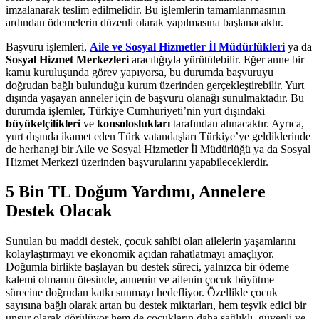
imzalanarak teslim edilmelidir. Bu işlemlerin tamamlanmasının
ardından ödemelerin düzenli olarak yapılmasına başlanacaktır.
Başvuru işlemleri,
Aile ve Sosyal Hizmetler İl Müdürlükleri
ya da
Sosyal Hizmet Merkezleri
aracılığıyla yürütülebilir. Eğer anne bir
kamu kuruluşunda görev yapıyorsa, bu durumda başvuruyu
doğrudan bağlı bulunduğu kurum üzerinden gerçekleştirebilir. Yurt
dışında yaşayan anneler için de başvuru olanağı sunulmaktadır. Bu
durumda işlemler, Türkiye Cumhuriyeti’nin yurt dışındaki
büyükelçilikleri
ve
konsoloslukları
tarafından alınacaktır. Ayrıca,
yurt dışında ikamet eden Türk vatandaşları Türkiye’ye geldiklerinde
de herhangi bir Aile ve Sosyal Hizmetler İl Müdürlüğü ya da Sosyal
Hizmet Merkezi üzerinden başvurularını yapabileceklerdir.
5 Bin TL Doğum Yardımı, Annelere
Destek Olacak
Sunulan bu maddi destek, çocuk sahibi olan ailelerin yaşamlarını
kolaylaştırmayı ve ekonomik açıdan rahatlatmayı amaçlıyor.
Doğumla birlikte başlayan bu destek süreci, yalnızca bir ödeme
kalemi olmanın ötesinde, annenin ve ailenin çocuk büyütme
sürecine doğrudan katkı sunmayı hedefliyor. Özellikle çocuk
sayısına bağlı olarak artan bu destek miktarları, hem teşvik edici bir
unsur olarak görülüyor hem de çocukların daha sağlıklı, güvenli ve