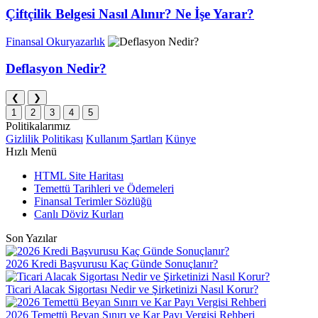
Çiftçilik Belgesi Nasıl Alınır? Ne İşe Yarar?
Finansal Okuryazarlık
Deflasyon Nedir?
❮
❯
1
2
3
4
5
Politikalarımız
Gizlilik Politikası
Kullanım Şartları
Künye
Hızlı Menü
HTML Site Haritası
Temettü Tarihleri ve Ödemeleri
Finansal Terimler Sözlüğü
Canlı Döviz Kurları
Son Yazılar
2026 Kredi Başvurusu Kaç Günde Sonuçlanır?
Ticari Alacak Sigortası Nedir ve Şirketinizi Nasıl Korur?
2026 Temettü Beyan Sınırı ve Kar Payı Vergisi Rehberi