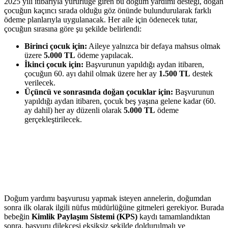
2025 yılı itibarıyla yürürlüğe giren bu doğum yardımı desteği, doğan
çocuğun kaçıncı sırada olduğu göz önünde bulundurularak farklı
ödeme planlarıyla uygulanacak. Her aile için ödenecek tutar,
çocuğun sırasına göre şu şekilde belirlendi:
Birinci çocuk için:
Aileye yalnızca bir defaya mahsus olmak
üzere
5.000 TL
ödeme yapılacak.
İkinci çocuk için:
Başvurunun yapıldığı aydan itibaren,
çocuğun 60. ayı dahil olmak üzere her ay
1.500 TL
destek
verilecek.
Üçüncü ve sonrasında doğan çocuklar için:
Başvurunun
yapıldığı aydan itibaren, çocuk beş yaşına gelene kadar (60.
ay dahil) her ay düzenli olarak
5.000 TL
ödeme
gerçekleştirilecek.
Doğum yardımı başvurusu yapmak isteyen annelerin, doğumdan
sonra ilk olarak ilgili nüfus müdürlüğüne gitmeleri gerekiyor. Burada
bebeğin
Kimlik Paylaşım Sistemi (KPS)
kaydı tamamlandıktan
sonra, başvuru dilekçesi eksiksiz şekilde doldurulmalı ve