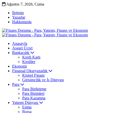
Ağustos 7, 2026, Cuma
İletişim
Yazarlar
Hakkımızda
Anasayfa
Asgari Ücret
Bankacılık
Kredi Kartı
Krediler
Ekonomi
Finansal Okuryazarlık
Kişisel Finans
Girişimcilik ve İş Dünyası
Para
Para Biriktirme
Para Birimleri
Para Kazanma
Yatırım Dünyası
Emtia
Borsa