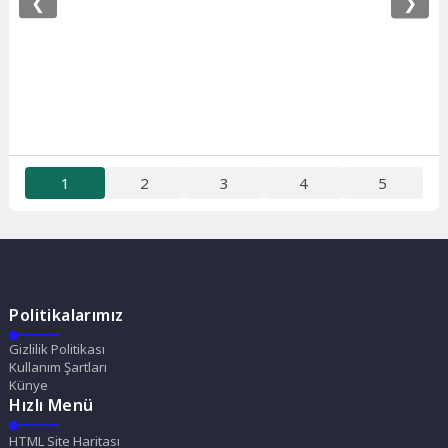
❮
❯
1
2
3
4
5
Politikalarımız
Gizlilik Politikası
Kullanım Şartları
Künye
Hızlı Menü
HTML Site Haritası