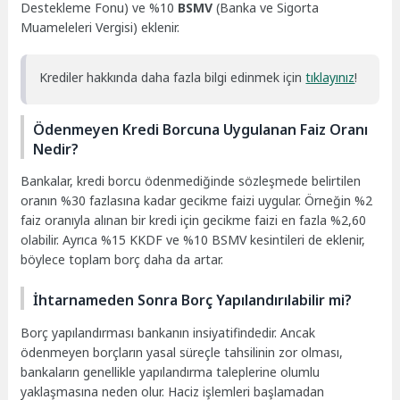
Destekleme Fonu) ve %10
BSMV
(Banka ve Sigorta
Muameleleri Vergisi) eklenir.
Krediler hakkında daha fazla bilgi edinmek için
tıklayınız
!
Ödenmeyen Kredi Borcuna Uygulanan Faiz Oranı
Nedir?
Bankalar, kredi borcu ödenmediğinde sözleşmede belirtilen
oranın %30 fazlasına kadar gecikme faizi uygular. Örneğin %2
faiz oranıyla alınan bir kredi için gecikme faizi en fazla %2,60
olabilir. Ayrıca %15 KKDF ve %10 BSMV kesintileri de eklenir,
böylece toplam borç daha da artar.
İhtarnameden Sonra Borç Yapılandırılabilir mi?
Borç yapılandırması bankanın insiyatifindedir. Ancak
ödenmeyen borçların yasal süreçle tahsilinin zor olması,
bankaların genellikle yapılandırma taleplerine olumlu
yaklaşmasına neden olur. Haciz işlemleri başlamadan