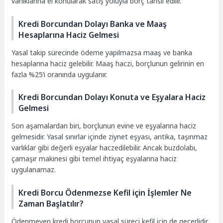
varlıklarına el konularak satış yoluyla borç tahsil edilir.
Kredi Borcundan Dolayı Banka ve Maaş
Hesaplarına Haciz Gelmesi
Yasal takip sürecinde ödeme yapılmazsa maaş ve banka
hesaplarına haciz gelebilir. Maaş haczi, borçlunun gelirinin en
fazla %25’i oranında uygulanır.
Kredi Borcundan Dolayı Konuta ve Eşyalara Haciz
Gelmesi
Son aşamalardan biri, borçlunun evine ve eşyalarına haciz
gelmesidir. Yasal sınırlar içinde ziynet eşyası, antika, taşınmaz
varlıklar gibi değerli eşyalar haczedilebilir. Ancak buzdolabı,
çamaşır makinesi gibi temel ihtiyaç eşyalarına haciz
uygulanamaz.
Kredi Borcu Ödenmezse Kefil için İşlemler Ne
Zaman Başlatılır?
Ödenmeyen kredi borcunun yasal süreci kefil için de geçerlidir.