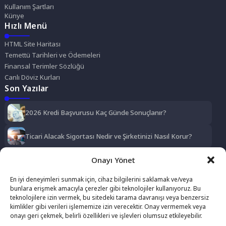
Kullanım Şartları
Künye
Hızlı Menü
HTML Site Haritası
Temettü Tarihleri ve Ödemeleri
Finansal Terimler Sözlüğü
Canlı Döviz Kurları
Son Yazılar
2026 Kredi Başvurusu Kaç Günde Sonuçlanır?
Ticari Alacak Sigortası Nedir ve Şirketinizi Nasıl Korur?
2026 Temettü Beyan Sınırı ve Kar Payı Vergisi Rehberi
Onayı Yönet
En iyi deneyimleri sunmak için, cihaz bilgilerini saklamak ve/veya
5 Yıl Ödenmeyen Kredi Borcu Silinir mi? 2026 Yasal Süreç ve
bunlara erişmek amacıyla çerezler gibi teknolojiler kullanıyoruz. Bu
Çözümler
teknolojilere izin vermek, bu sitedeki tarama davranışı veya benzersiz
Sosyal Medya
kimlikler gibi verileri işlememize izin verecektir. Onay vermemek veya
onayı geri çekmek, belirli özellikleri ve işlevleri olumsuz etkileyebilir.
Facebook
Twitter