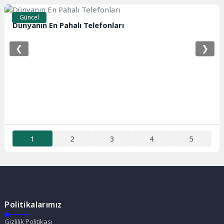
Güncel
Dünyanın En Pahalı Telefonları
❮
❯
1
2
3
4
5
Politikalarımız
Gizlilik Politikası