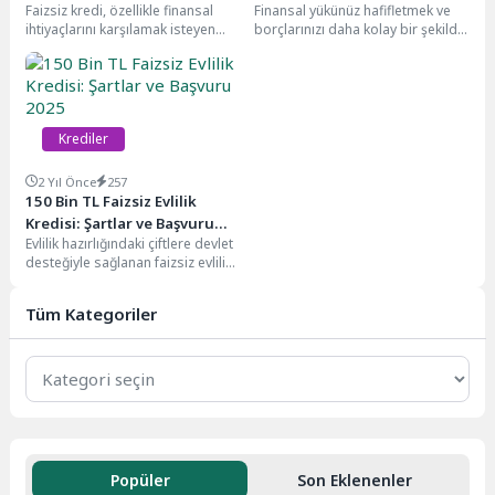
Faizsiz kredi, özellikle finansal
Finansal yükünüz hafifletmek ve
ihtiyaçlarını karşılamak isteyen
borçlarınızı daha kolay bir şekilde
bireyler için avantajlı bir seçenek
yönetmek mi istiyorsunuz? Borç
olarak dikkat çekiyor....
kapatma kredisi,...
Krediler
2 Yıl Önce
257
150 Bin TL Faizsiz Evlilik
Kredisi: Şartlar ve Başvuru
Evlilik hazırlığındaki çiftlere devlet
2025
desteğiyle sağlanan faizsiz evlilik
kredisi, bütçenizi rahatlatan
avantajlı koşullarla sunuluyor.
Tüm Kategoriler
Maksimum...
Popüler
Son Eklenenler