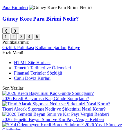
Para Birimleri
Güney Kore Para Birimi Nedir?
❮
❯
1
2
3
4
5
Politikalarımız
Gizlilik Politikası
Kullanım Şartları
Künye
Hızlı Menü
HTML Site Haritası
Temettü Tarihleri ve Ödemeleri
Finansal Terimler Sözlüğü
Canlı Döviz Kurları
Son Yazılar
2026 Kredi Başvurusu Kaç Günde Sonuçlanır?
Ticari Alacak Sigortası Nedir ve Şirketinizi Nasıl Korur?
2026 Temettü Beyan Sınırı ve Kar Payı Vergisi Rehberi