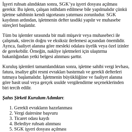
İşyeri ruhsatı alındıktan sonra, SGK’ya işyeri dosyası açılması
gerekir. Bu işlem, çalışan istihdam edilmese bile yapılmalıdır çünkü
işletme sahibinin kendi sigortasını yatırması zorunludur. SGK
kaydının ardından, işletmenin defter tasdiki yapılır ve muhasebe
süreçleri başlatılır.
Tüm bu işlemler sırasında bir mali müşavir veya muhasebeci ile
çalışmak, sürecin doğru ve eksiksiz ilerlemesi açısından önemlidir.
Ayrıca, faaliyet alanına göre mesleki odalara üyelik veya özel izinler
de gerekebilir. Örneğin, nakliye işletmeleri için ulaştırma
bakanlığından yetki belgesi alınması şarttır.
Kuruluş işlemleri tamamlandıktan sonra, işletme sahibi vergi levhası,
fatura, irsaliye gibi resmi evrakları bastırmalı ve gerekli defterleri
tutmaya başlamalıdır. İşletmenin büyüklüğüne ve faaliyet alanına
göre basit usul veya gerçek usulde vergilendirme seçeneklerinden
biri tercih edilir.
Şahıs Şirketi Kurulum Adımları
:
Gerekli evrakların hazırlanması
Vergi dairesine başvuru
Ticaret odası kaydı
Belediye ruhsatı alınması
SGK işyeri dosyası açılması