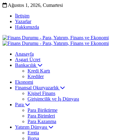
Ağustos 1, 2026, Cumartesi
İletişim
Yazarlar
Hakkımızda
Anasayfa
Asgari Ücret
Bankacılık
Kredi Kartı
Krediler
Ekonomi
Finansal Okuryazarlık
Kişisel Finans
Girişimcilik ve İş Dünyası
Para
Para Biriktirme
Para Birimleri
Para Kazanma
Yatırım Dünyası
Emtia
Borsa