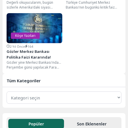
Değerli okuyucularım, bugün
Türkiye Cumhuriyet Merkez
Üzerindeki Ekonomik Etkileri
sizlerle Amerika'daki siyasi
Bankası'nın bugünkü kritik faiz
rüzgârların Türkiye ekonomisine
kararı, para politikasındaki
nasıl yansıyabileceğini tartışmak
temkinli duruşun sürdüğünü
istiyorum. Yirmi yıldır...
gösteriyor. Enflasyonla...
Köşe Yazıları
2 Yıl Önce
164
Gözler Merkez Bankası
Politika Faizi Kararında!
Gözler yine Merkez Bankası'nda...
Perşembe günü yapılacak Para
Politikası Kurulu (PPK)
toplantısında alınacak faiz
Tüm Kategoriler
kararı,...
Popüler
Son Eklenenler