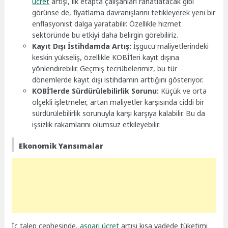
ücret
artışı, ilk etapta çalışanları rahatlatacak gibi
görünse de, fiyatlama davranışlarını tetikleyerek yeni bir
enflasyonist dalga yaratabilir. Özellikle hizmet
sektöründe bu etkiyi daha belirgin görebiliriz.
Kayıt Dışı İstihdamda Artış:
İşgücü maliyetlerindeki
keskin yükseliş, özellikle KOBİ’leri kayıt dışına
yönlendirebilir. Geçmiş tecrübelerimiz, bu tür
dönemlerde kayıt dışı istihdamın arttığını gösteriyor.
KOBİ’lerde Sürdürülebilirlik Sorunu:
Küçük ve orta
ölçekli işletmeler, artan maliyetler karşısında ciddi bir
sürdürülebilirlik sorunuyla karşı karşıya kalabilir. Bu da
işsizlik rakamlarını olumsuz etkileyebilir.
Ekonomik Yansımalar
İç talep cephesinde,
asgari ücret
artışı kısa vadede tüketimi