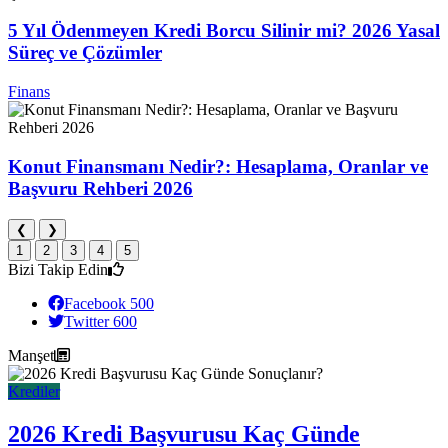
5 Yıl Ödenmeyen Kredi Borcu Silinir mi? 2026 Yasal
Süreç ve Çözümler
Finans
Konut Finansmanı Nedir?: Hesaplama, Oranlar ve
Başvuru Rehberi 2026
❮
❯
1
2
3
4
5
Bizi Takip Edin
Facebook
500
Twitter
600
Manşet
Krediler
2026 Kredi Başvurusu Kaç Günde