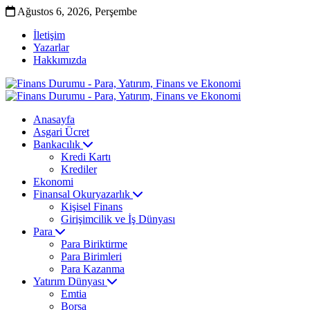
Ağustos 6, 2026, Perşembe
İletişim
Yazarlar
Hakkımızda
Anasayfa
Asgari Ücret
Bankacılık
Kredi Kartı
Krediler
Ekonomi
Finansal Okuryazarlık
Kişisel Finans
Girişimcilik ve İş Dünyası
Para
Para Biriktirme
Para Birimleri
Para Kazanma
Yatırım Dünyası
Emtia
Borsa