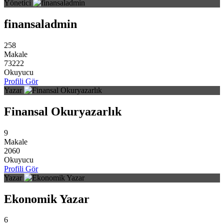
Yönetici
finansaladmin
258
Makale
73222
Okuyucu
Profili Gör
Yazar
Finansal Okuryazarlık
9
Makale
2060
Okuyucu
Profili Gör
Yazar
Ekonomik Yazar
6